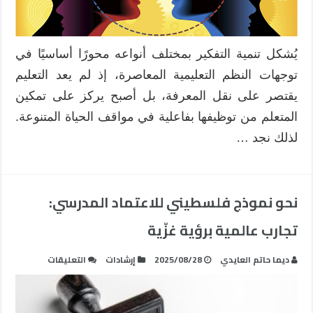
منهاج
التكنولو
مغلقة
يُشكل تنمية التفكير بمختلف أنواعه محورًا أساسيًا في
توجهات النظم التعليمية المعاصرة، إذ لم يعد التعليم
يقتصر على نقل المعرفة، بل أصبح يركز على تمكين
المتعلم من توظيفها بفاعلية في مواقف الحياة المتنوعة.
لذلك نجد …
نحو نموذج فلسطيني للاعتماد المدرسي:
تجارب عالمية برؤية غزّية
على
ديما حاتم العايدي
2025/08/28
إرشادات
التعليقات
نحو
نموذج
فلسطيني