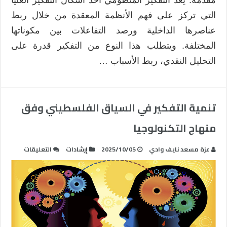
مقدمة: يُعد التفكير المنظومي أحد أشكال التفكير العليا
التي تركز على فهم الأنظمة المعقدة من خلال ربط
عناصرها الداخلية ورصد التفاعلات بين مكوناتها
المختلفة. ويتطلب هذا النوع من التفكير قدرة على
التحليل النقدي، ربط الأسباب …
تنمية التفكير في السياق الفلسطيني وفق
منهاج التكنولوجيا
على
عزة مسعد نايف وادي
2025/10/05
إرشادات
التعليقات
تنمية
التفكير
في
السياق
الفلسطي
وفق