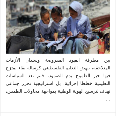
التعليمية
بفلسطين
بين
الواقع
الموجود
والأمل
المنشود
مغلقة
بين مطرقة القيود المفروضة وسندان الأزمات
المتلاحقة، ينهض التعليم الفلسطيني كرسالة بقاء يمتزج
فيها حبر الطموح بدم الصمود، فلم تعد السياسات
التعليمية خططا إجرائية، بل استراتيجية تحرر جماعي
تهدف لترسيخ الهوية الوطنية بمواجهة محاولات الطمس،
…