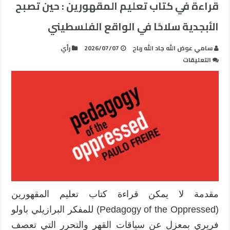
قراءة في كتاب تعليم المقهورين : حين تصبح
الأبجدية سلاحًا في الواقع الفلسطيني
سامي عوض الله جاد الله رباح
2026/07/07
رأي
على
التعليقات
قراءة
في
كتاب
تعليم
المقهورين
:
حين
تصبح
الأبجدية
سلاحًا
في
مقدمة لا يمكن قراءة كتاب تعليم المقهورين
الواقع
(Pedagogy of the Oppressed) للمفكر البرازيلي باولو
الفلسطيني
مغلقة
فريري بمعزل عن سياقات القهر والتحرر التي تعصف