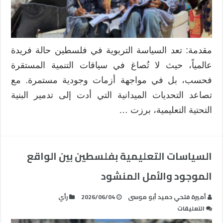
النقاط
التعليمية
في
فلسطين
كنموذج
مقدمة: تعد السياسة التربوية في فلسطين حالة فريدة
لإدارة
عالمياً، حيث لا تُصاغ في سياقات التنمية المستقرة
التعافي
مغلقة
فحسب، بل في مواجهة أزمات وجودية مستمرة. مع
تصاعد التحديات الميدانية التي أدت إلى تدمير البنية
التحتية التعليمية، برزت …
السياسات التعليمية بفلسطين بين الواقع
الموجود والأمل المنشود
أميرة فتحي حميد أبو موسى
2026/06/04
رأي
على
التعليقات
السياسات