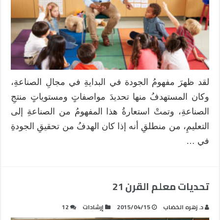
لقد ظهرَ مفهومُ الجودة في البدايةِ في مجالِ الصناعةِ،
وكان المستهدفُ منها تحديدَ مواصفاتٍ ومستوياتٍ منتجِ
الصناعةِ، وتمتْ استعارةُ هذا المفهومُ من الصناعةِ إلى
التعليمِ، من منطلقِ أنه إذا كان الهدفُ من تحقيقِ الجودةِ
في …
تحديات معلم القرن 21
د. زهره الخضاب
2015/04/15
إرشادات
12