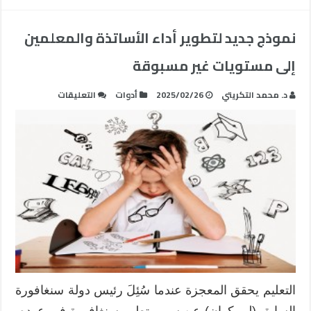
الواحد
والعشري
مغلقة
نموذج جديد لتطوير أداء الأساتذة والمعلمين
إلى مستويات غير مسبوقة
على
د. محمد التكريتي
2025/02/26
أدوات
التعليقات
نموذج
جديد
لتطوير
أداء
الأساتذة
والمعلمين
إلى
مستويات
غير
مسبوقة
مغلقة
التعليم يحقق المعجزة عندما سُئِلَ رئيس دولة سنغافورة