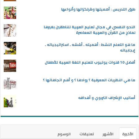
طرق التدريس : أهميتها ومُرتكزاتها وأنواعها
النحو النفسي في مجال تعليم العربية للناطقين بغيرها
نماذج من القرآن والعربية المعاصرة
ما هو التعلم النشط : أهميته ـ أسُسُه ـ استراتيجياته ـ
إيجابياته
أفضل 10 قنوات يوتيوب لتعليم اللغة العربية للأطفال
ما هي النظريات المعرفية ؟ روادها ؟ و أهم اتجاهاتها ؟
أساليب الإشراف التربوي و أهدافه
الأخيرة
الأشهر
تعليقات
الوسوم