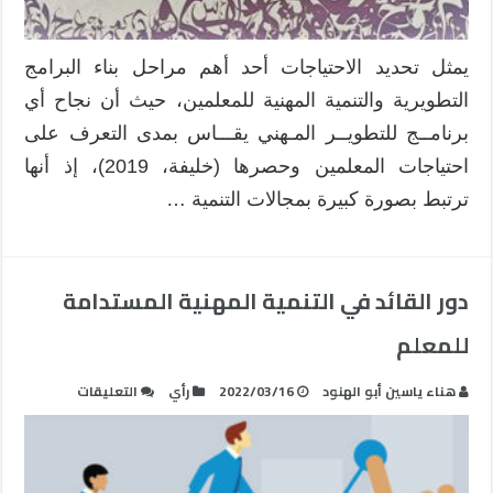
يمثل تحديد الاحتياجات أحد أهم مراحل بناء البرامج
التطويرية والتنمية المهنية للمعلمين، حيث أن نجاح أي
برنامــج للتطويــر المـهني يقـــاس بمدى التعرف على
احتياجات المعلمين وحصرها (خليفة، 2019)، إذ أنها
ترتبط بصورة كبيرة بمجالات التنمية …
دور القائد في التنمية المهنية المستدامة
للمعلم
على
هناء ياسين أبو الهنود
2022/03/16
رأي
التعليقات
دور
القائد
في
التنمية