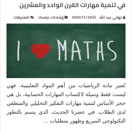
في تنمية مهارات القرن الواحد والعشرين
على
تهاني عبد الله
2025/11/29
إرشادات
,
دراسات
التعليقات
التدريس
التقليدي
أم
التعلم
النشط؟
مقارنة
تربوية
في
تدريس
الرياضيا
تُعتبر مادة الرياضيات من أهم المواد التعليمية، فهي
ودور
ليست فقط وسيلة لاكتساب المهارات الحسابية، بل هي
التكنولو
حجر الأساس لتنمية مهارات التفكير التحليلي والمنطقي
في
تنمية
لدى الطلاب. في عصرنا الحديث، الذي يتسم بالتطور
مهارات
التكنولوجي السريع وظهور متطلبات …
القرن