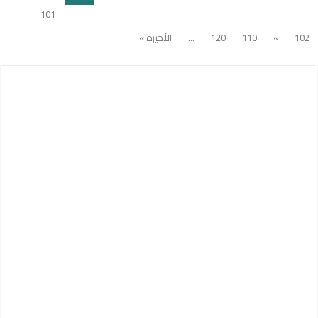
101
102
»
110
120
...
الأخيرة »