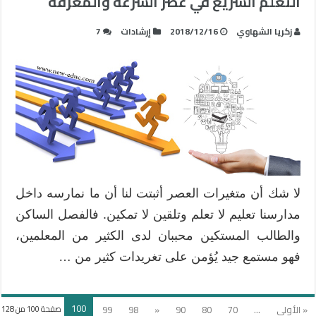
التعلم السريع في عصر السرعة والمعرفة
زكريا الشهاوي
2018/12/16
إرشادات
7
لا شك أن متغيرات العصر أثبتت لنا أن ما نمارسه داخل
مدارسنا تعليم لا تعلم وتلقين لا تمكين. فالفصل الساكن
والطالب المستكين محببان لدى الكثير من المعلمين،
فهو مستمع جيد يُؤمن على تغريدات كثير من …
100
« الأولى
...
70
80
90
«
98
99
صفحة 100 من 128