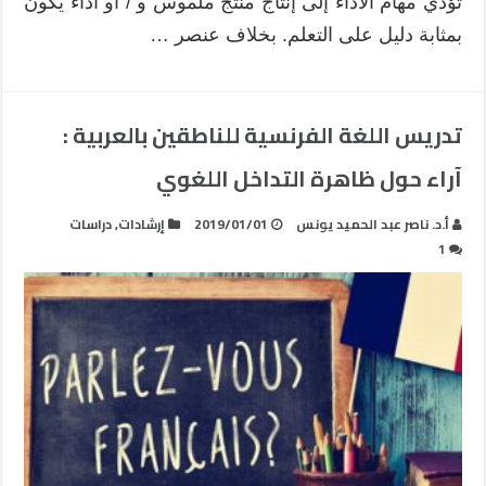
تؤدي مهام الأداء إلى إنتاج منتج ملموس و / أو أداء يكون
بمثابة دليل على التعلم. بخلاف عنصر …
تدريس اللغة الفرنسية للناطقين بالعربية :
آراء حول ظاهرة التداخل اللغوي
أ.د. ناصر عبد الحميد يونس
2019/01/01
إرشادات
,
دراسات
1