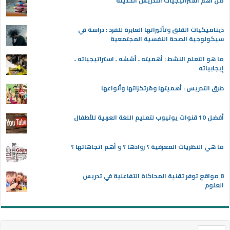
من أهم استراتيجيات التدريس الحديثة
ديناميكيات القلق وتأثيراتها العابرة للفرد : دراسة في
سيكولوجية الصحة النفسية المجتمعية
ما هو التعلم النشط : أهميته ـ أسُسُه ـ استراتيجياته ـ
إيجابياته
طرق التدريس : أهميتها ومُرتكزاتها وأنواعها
أفضل 10 قنوات يوتيوب لتعليم اللغة العربية للأطفال
ما هي النظريات المعرفية ؟ روادها ؟ و أهم اتجاهاتها ؟
8 مواقع توفر تقنية المحاكاة التفاعلية في تدريس
العلوم