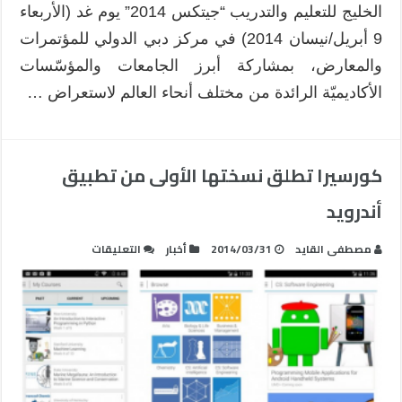
الخليج للتعليم والتدريب “جيتكس 2014” يوم غد (الأربعاء
9 أبريل/نيسان 2014) في مركز دبي الدولي للمؤتمرات
والمعارض، بمشاركة أبرز الجامعات والمؤسّسات
الأكاديميّة الرائدة من مختلف أنحاء العالم لاستعراض …
كورسيرا تطلق نسختها الأولى من تطبيق
أندرويد
على
مصطفى القايد
2014/03/31
أخبار
التعليقات
كورسيرا
تطلق
نسختها
الأولى
من
تطبيق
أندرويد