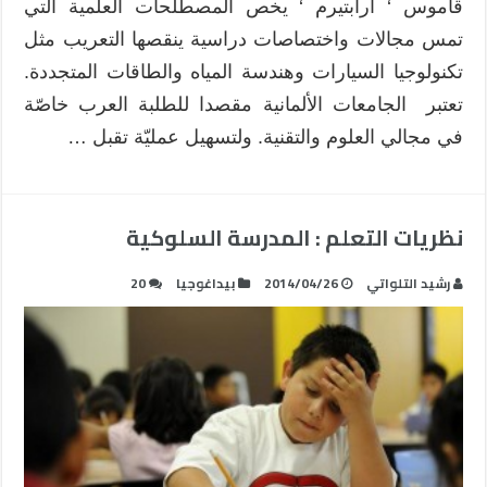
قاموس ‘ أرابتيرم ‘ يخص المصطلحات العلمية التي
مغلقة
تمس مجالات واختصاصات دراسية ينقصها التعريب مثل
تكنولوجيا السيارات وهندسة المياه والطاقات المتجددة.
تعتبر الجامعات الألمانية مقصدا للطلبة العرب خاصّة
في مجالي العلوم والتقنية. ولتسهيل عمليّة تقبل …
نظريات التعلم : المدرسة السلوكية
رشيد التلواتي
2014/04/26
بيداغوجيا
20