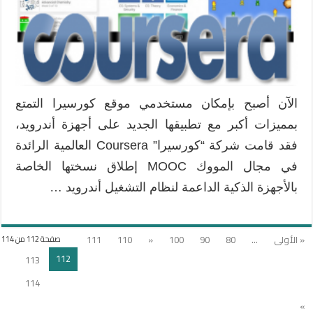
مغلقة
الآن أصبح بإمكان مستخدمي موقع كورسيرا التمتع
بمميزات أكبر مع تطبيقها الجديد على أجهزة أندرويد،
فقد قامت شركة “كورسيرا” Coursera العالمية الرائدة
في مجال المووك MOOC إطلاق نسختها الخاصة
بالأجهزة الذكية الداعمة لنظام التشغيل أندرويد …
« الأولى
...
80
90
100
«
110
111
صفحة 112 من 114
112
113
114
»