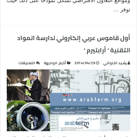
ومواقع التعاون الافتراضي تشكل نموذجا على ذلك حيث
توفر …
أول قاموس عربي إلكتروني لدارسة المواد
التقنية ‘ أرابتيرم ‘
على
رشيد التلواتي
2014/04/29
أخبار
,
الواجهة
التعليقات
أول
قاموس
عربي
إلكتروني
لدارسة
المواد
التقنية
‘
أرابتيرم
‘