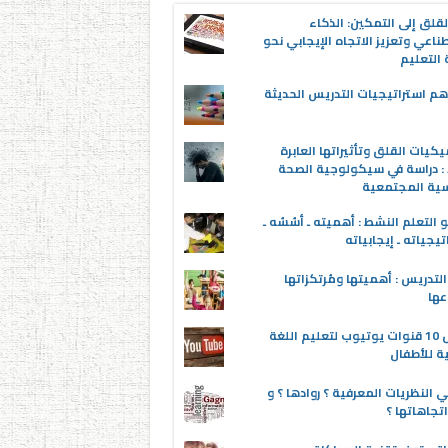
قلق إلى التمكين: الذكاء
ناعي وتعزيز الاتجاه الإيجابي نحو
التعليم
م استراتيجيات التدريس الحديثة
يكيات القلق وتأثيراتها العابرة
 : دراسة في سيكولوجية الصحة
سية المجتمعية
 التعلم النشط : أهميته ـ أسُسُه ـ
تيجياته ـ إيجابياته
لتدريس : أهميتها ومُرتكزاتها
عها
أفضل 10 قنوات يوتيوب لتعليم اللغة
ية للأطفال
 النظريات المعرفية ؟ روادها ؟ و
تجاهاتها ؟