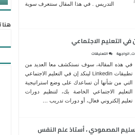
و
التدريس . في هذا المقال سنتعرف سوية
فعالة
مغلقة
هنا ت
على
ات
,
الواجهة
التعليقات
كيف
في هذه المقالة، سوف نستكشف معا العديد من
توظف
Linkedin
تطبيقات Linkedin لينكد إن في التعليم الاجتماعي
لينكد
التي من شأنها أن تساعدك على وضع استراتيجية
إن
التعليم الاجتماعي الخاصة بك، لتنظيم دورات
في
تعليم إلكتروني فعال، أو دورات تدريب …
التعليم
الاجتماعي
مغلقة
 سليم المصمودي ، أستاذ علم النفس