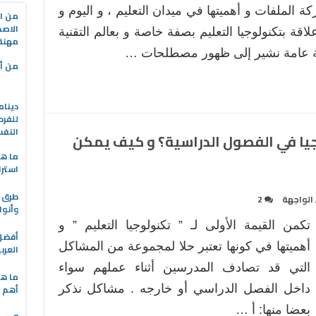
ة الملفات و أهميتها في ميدان التعليم ، و اليوم و
من ال
الاصط
اقة بتكنولوجيا التعليم بصفة خاصة و بعالم التقنية
مهنة 
 عامة نشير إلى ظهور مصطلحات …
من أه
دينام
للفرد
النف
جيا في الفصول الدراسية؟ و كيف يمكن
ما هو
استرا
طرق ا
الواجهة
2
وأنوا
تكمن القيمة الأولى لـ ” تكنولوجيا التعليم ” و
أهميتها في كونها تعتبر حلا لمجموعة من المشاكل
العرب
التي قد تصادف المدرسين أثناء عملهم سواء
ما هي
داخل الفصل الدراسي أو خارجه . مشاكل نذكر
أهم ا
بعضا منها: أ …