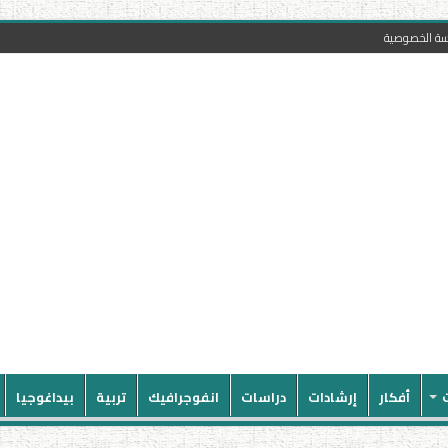
سة الخصوصية
أفكار
إرشادات
دراسات
انفوجرافيك
تربية
بيداغوجيا