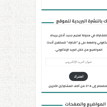
 بالنشرة البريدية للموقع
للاشتراك في مدونة تعليم جديد، أدخل بريدك
لكتروني واضغط على زر "اشترك" لتستقبل أحدث
المواضيع من خلال البريد الإلكتروني.
ان
يد
كتروني
اشترك
ضمام إلى 27.6 من آلاف المشتركين الآخرين
 المواضيع والصفحات