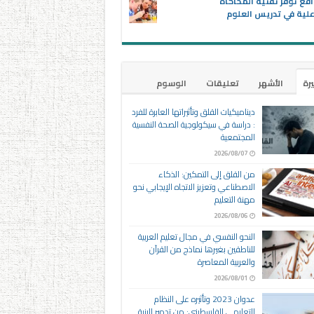
اقع توفر تقنية المحاكاة
علية في تدريس العلوم
يرة
الأشهر
تعليقات
الوسوم
ديناميكيات القلق وتأثيراتها العابرة للفرد
: دراسة في سيكولوجية الصحة النفسية
المجتمعية
2026/08/07
من القلق إلى التمكين: الذكاء
الاصطناعي وتعزيز الاتجاه الإيجابي نحو
مهنة التعليم
2026/08/06
النحو النفسي في مجال تعليم العربية
للناطقين بغيرها نماذج من القرآن
والعربية المعاصرة
2026/08/01
عدوان 2023 وتأثيره على النظام
التعليمي الفلسطيني: من تدمير البنية