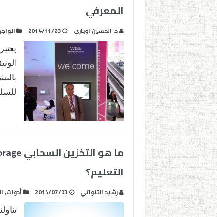
المعرفي
د. الحسين اوباري
2014/11/23
الواج
يعتب
الوثي
بالنش
للسلو
التعليم؟
رشيد التلواتي
2014/07/03
أدوات
,
ال
تناول