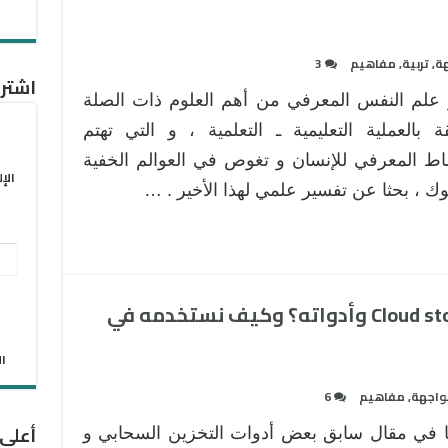
هة
,
تربية
,
مفاهيم
3
اشترك
ر علم النفس المعرفي من أهم العلوم ذات الصلة
قة بالعملية التعليمية ـ التعلمية ، و التي تهتم
اط المعرفي للإنسان و تغوص في العوالم الخفية
الإ
ك ، بحثا عن تفسير علمي لهذا الأخير . …
عنو
البر
ما هو التخزين السحابي Cloud storage وأدواته؟ وكيف نستخدمه في
الإل
الان
واجهة
,
مفاهيم
6
أعلى
نا في مقال سابق بعض أدوات التخزين السحابي و