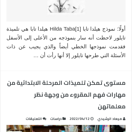
المنهج
و
مقترحات
لتطوير
أولًا: نموذج هيلدا تابا Hilda Taba[1] هيلدا تابا هي تلميذة
النموذج
تايلور لاحظت أنه سار بنموذجه من الأعلى إلى الأسفل
مغلقة
فقدمت نموذجها الخطي أيضاً والذي يجيب عن ذات
الأسئلة التي طرحها تايلور إلا أنها رأت أن …
مستوى تمكن تلميذات المرحلة الابتدائية من
مهارات فهم المقروء من وجهة نظر
معلماتهن
على
ميعاد الرشيدي
2022/04/12
دراسات
التعليقات
مستوى
تمكن