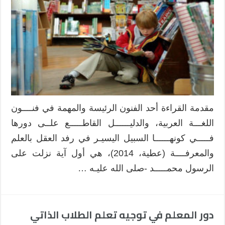
تلميذات
المرحلة
الابتدائية
من
مهارات
فهم
المقروء
من
وجهة
مقدمة القراءة أحد الفنون الرئيسة والمهمة في فنــــون
نظر
اللغـــة العربية، والدليــــــل القاطـــــع علــى دورها
معلماتهن
مغلقة
فـــــي كونهــــــا السبيل اليسيـر في رفد العقل بالعلم
والمعرفــــة (عطية، 2014)، هي أول آية نزلت على
الرسول محمـــــد -صلى الله عليـه …
دور المعلم في توجيه تعلم الطلاب الذاتي