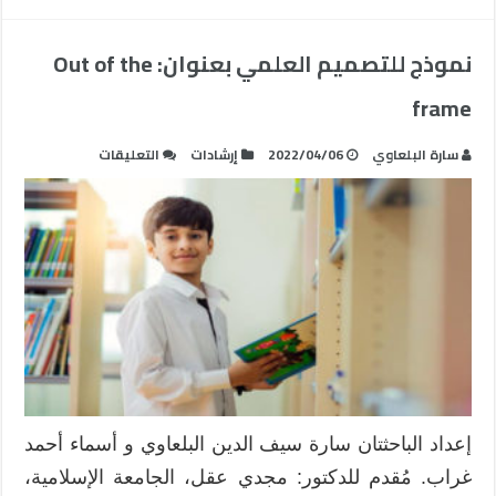
نموذج للتصميم العلمي بعنوان: Out of the
frame
على
سارة البلعاوي
2022/04/06
إرشادات
التعليقات
نموذج
للتصميم
العلمي
بعنوان:
Out
of
the
frame
مغلقة
إعداد الباحثتان سارة سيف الدين البلعاوي و أسماء أحمد
غراب. مُقدم للدكتور: مجدي عقل، الجامعة الإسلامية،