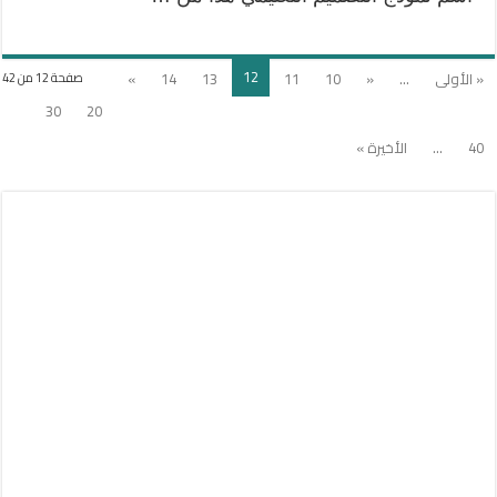
12
« الأولى
...
«
10
11
13
14
»
صفحة 12 من 42
30
20
40
...
الأخيرة »