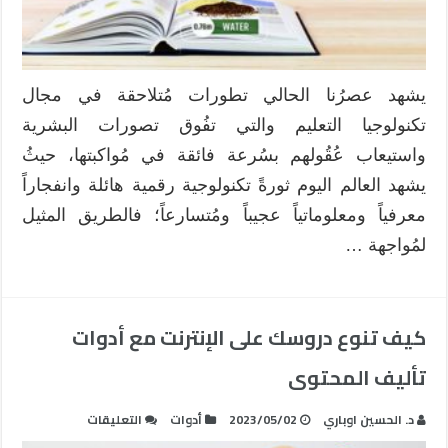
يشهد عصرُنا الحالي تطورات مُتلاحقة في مجال
تكنولوجيا التعليم والتي تفُوق تصورات البشرية
واستيعاب عُقُولهم بسُرعة فائقة في مُواكبتها، حيثُ
يشهد العالم اليوم ثورةً تكنولوجية رقمية هائلة وانفجاراً
معرفياً ومعلوماتياً عجيباً ومُتسارعاً؛ فالطريق المثيل
لمُواجهة …
كيف تنوع دروسك على الإنترنت مع أدوات
تأليف المحتوى
على
د. الحسين اوباري
2023/05/02
أدوات
التعليقات
كيف