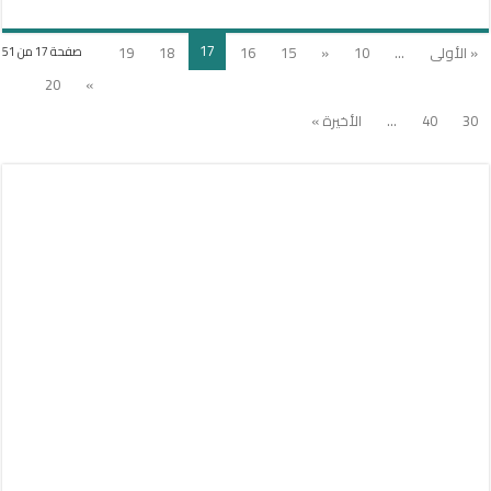
17
« الأولى
...
10
«
15
16
18
19
صفحة 17 من 51
20
»
30
40
...
الأخيرة »