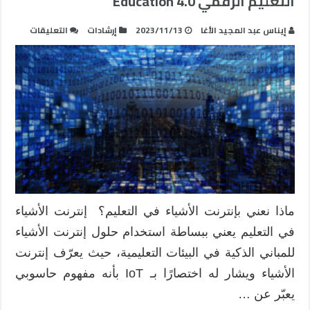
التعليم الرقمي Education 4.0
على
إيناس عبد المجيد الأغا
2023/11/13
إرشادات
التعليقات
استخدام
الثورة
الصناعي
الرابعة
في
التعليم
الرقمي
ucation
4.0
مغلقة
ماذا نعني بإنترنت الأشياء في التعليم؟ إنترنت الأشياء
في التعليم يعني ببساطة استخدام حلول إنترنت الأشياء
للمباني الذكية في البيئات التعليمية، حيث يعرّف إنترنت
الأشياء ويشار له اختصارًا بـ IoT بأنه مفهوم حاسوبي
يعبّر عن …