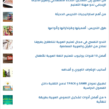
من القلق إلى التمكين: الذكاء الاصطناعي وتعزيز الاتجاه
الإيجابي نحو مهنة التعليم
من أهم استراتيجيات التدريس الحديثة
طرق التدريس : أهميتها ومُرتكزاتها وأنواعها
النحو النفسي في مجال تعليم العربية للناطقين بغيرها
نماذج من القرآن والعربية المعاصرة
أفضل 10 قنوات يوتيوب لتعليم اللغة العربية للأطفال
أساليب الإشراف التربوي و أهدافه
تطبيق نموذج SAMR و TPACK لدمج التقنية داخل
الفصول الدراسية
4 من أفضل أدوات تشكيل النصوص العربية بطريقة
تلقائية