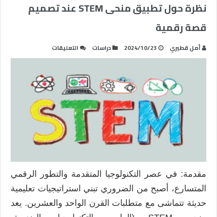
نظرة حول تطبيق منحى STEM عند تصميم
قصة رقمية
على
أمل قطيري
2024/10/23
دراسات
التعليقات
نظرة
حول
تطبيق
منحى
STEM
عند
تصميم
قصة
رقمية
مغلقة
مقدمة: في عصر التكنولوجيا المتقدمة والتطور الرقمي
المتسارع، أصبح من الضروري تبني استراتيجيات تعليمية
حديثة تتماشى مع متطلبات القرن الواحد والعشرين. يعد