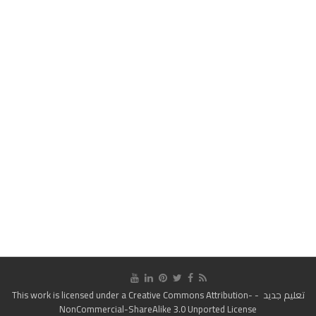
تعليم جديد
- This work is licensed under a
Creative Commons Attribution-
NonCommercial-ShareAlike 3.0 Unported License