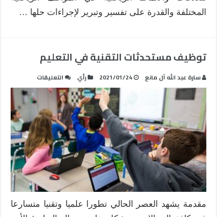
المختلفة والقدرة على تفسير وتبرير لإجراءات حلها …
توظيف مستحدثات التقنية في التعليم
على
سارة عبد الله آل مانع
2021/01/24
رأي
التعليقات
توظيف
مستحدثات
التقنية
في
التعليم
مغلقة
مقدمة يشهد العصر الحالي تطورا علميا وتقنيا متسارعا