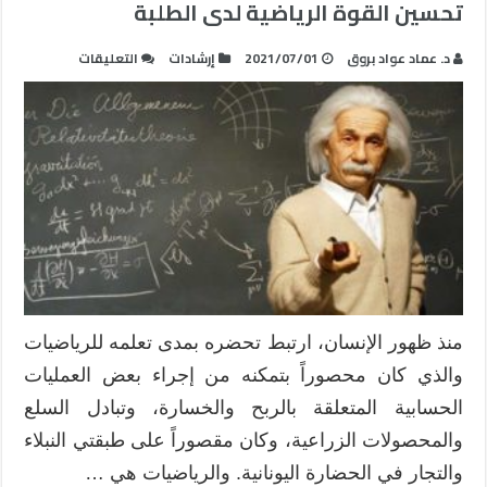
تحسين القوة الرياضية لدى الطلبة
على
د. عماد عواد بروق
2021/07/01
إرشادات
التعليقات
التدريس
الغني
بالمفاهيم
الرياضية
وأثره
في
تحسين
القوة
الرياضية
لدى
الطلبة
منذ ظهور الإنسان، ارتبط تحضره بمدى تعلمه للرياضيات
مغلقة
والذي كان محصوراً بتمكنه من إجراء بعض العمليات
الحسابية المتعلقة بالربح والخسارة، وتبادل السلع
والمحصولات الزراعية، وكان مقصوراً على طبقتي النبلاء
والتجار في الحضارة اليونانية. والرياضيات هي …