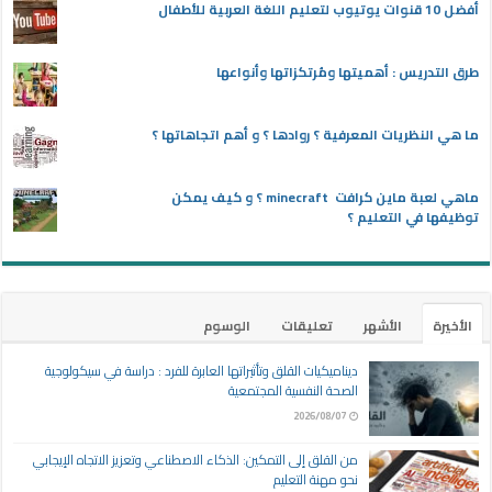
أفضل 10 قنوات يوتيوب لتعليم اللغة العربية للأطفال
طرق التدريس : أهميتها ومُرتكزاتها وأنواعها
ما هي النظريات المعرفية ؟ روادها ؟ و أهم اتجاهاتها ؟
ماهي لعبة ماين كرافت minecraft ؟ و كيف يمكن
توظيفها في التعليم ؟
الأخيرة
الأشهر
تعليقات
الوسوم
ديناميكيات القلق وتأثيراتها العابرة للفرد : دراسة في سيكولوجية
الصحة النفسية المجتمعية
2026/08/07
من القلق إلى التمكين: الذكاء الاصطناعي وتعزيز الاتجاه الإيجابي
نحو مهنة التعليم