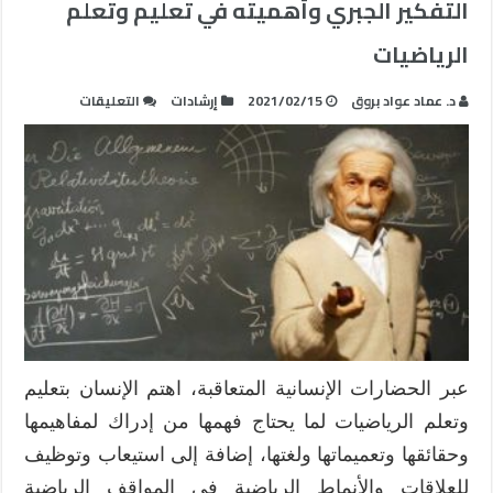
التفكير الجبري وأهميته في تعليم وتعلم
الرياضيات
على
د. عماد عواد بروق
2021/02/15
إرشادات
التعليقات
التفكير
الجبري
وأهميته
في
تعليم
وتعلم
الرياضيات
مغلقة
عبر الحضارات الإنسانية المتعاقبة، اهتم الإنسان بتعليم
وتعلم الرياضيات لما يحتاج فهمها من إدراك لمفاهيمها
وحقائقها وتعميماتها ولغتها، إضافة إلى استيعاب وتوظيف
للعلاقات والأنماط الرياضية في المواقف الرياضية