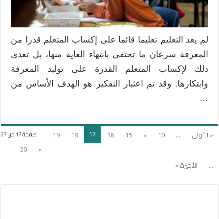
التفكير
في
الرياضيات
مغلقة
لم يعد التعليم تعليما قائما على إكساب المتعلم قدرا من
المعرفة سرعان ما تختفي بانتهاء الغاية منها، بل تعدى
ذلك لإكساب المتعلم القدرة على توليد المعرفة
وابتكارها. وقد تم اعتبار التفكير هو الهدف الأساس من
…
17
« الأولى
...
10
«
15
16
18
19
صفحة 17 من 27
20
»
...
الأخيرة »