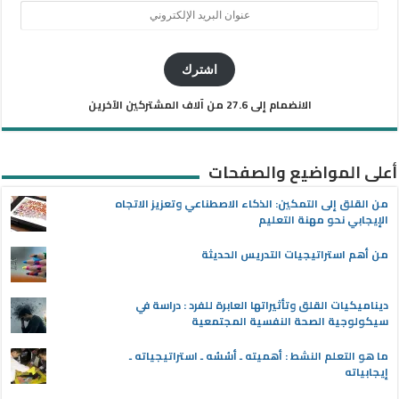
عنوان
البريد
الإلكتروني
اشترك
الانضمام إلى 27.6 من آلاف المشتركين الآخرين
أعلى المواضيع والصفحات
من القلق إلى التمكين: الذكاء الاصطناعي وتعزيز الاتجاه
الإيجابي نحو مهنة التعليم
من أهم استراتيجيات التدريس الحديثة
ديناميكيات القلق وتأثيراتها العابرة للفرد : دراسة في
سيكولوجية الصحة النفسية المجتمعية
ما هو التعلم النشط : أهميته ـ أسُسُه ـ استراتيجياته ـ
إيجابياته