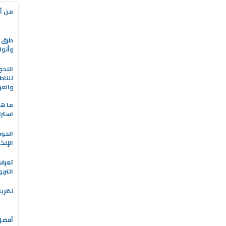
من أه
طرق ا
وأنوا
النحو
للناط
والعر
ما هو
استرا
الحو
الإلك
تعرفو
الترب
نظريا