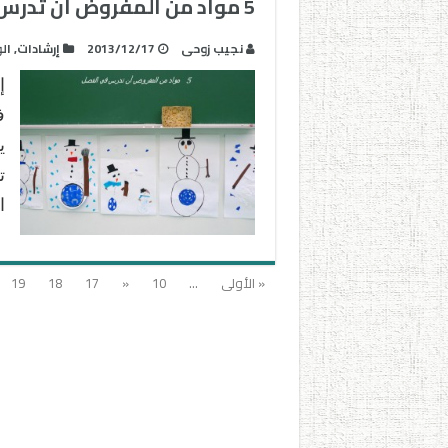
5 مواد من المفروض أن تدرس في الفصل !
نجيب زوحى
2013/12/17
إرشادات
,
ال
إ
ف
ي
ت
ا
« الأولى
...
10
«
17
18
19