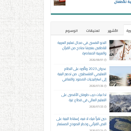
ية للأطفال
يرة
الأشهر
تعليقات
الوسوم
النحو النفسي في مجال تعليم العربية
للناطقين بغيرها نماذج من القرآن
والعربية المعاصرة
2026/08/01
عدوان 2023 وتأثيره على النظام
التعليمي الفلسطيني: من تدمير البنية
إلى استراتيجيات الصمود والتعافي
2026/07/26
تداعيات حرب طوفان الأقصى على
التعليم العالي في قطاع غزة
2026/07/25
حين تقرأ فيك لا فيه، إسقاط البنية على
النص القرآني وخطر النموذج المستعار
2026/07/24