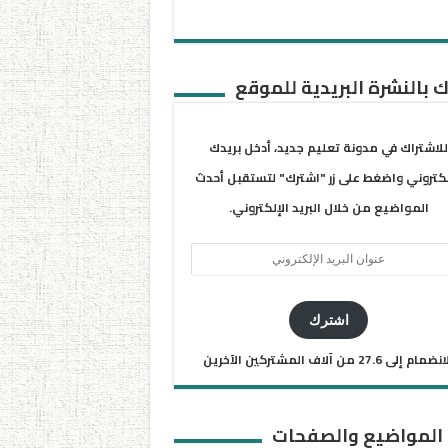
 بالنشرة البريدية للموقع
للاشتراك في مدونة تعليم جديد، أدخل بريدك
لكتروني واضغط على زر "اشترك" لتستقبل أحدث
المواضيع من خلال البريد الإلكتروني.
ان
يد
كتروني
اشترك
ضمام إلى 27.6 من آلاف المشتركين الآخرين
 المواضيع والصفحات