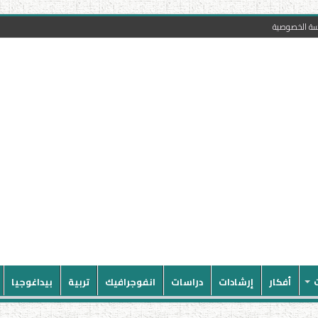
سة الخصوصية
أفكار
إرشادات
دراسات
انفوجرافيك
تربية
بيداغوجيا