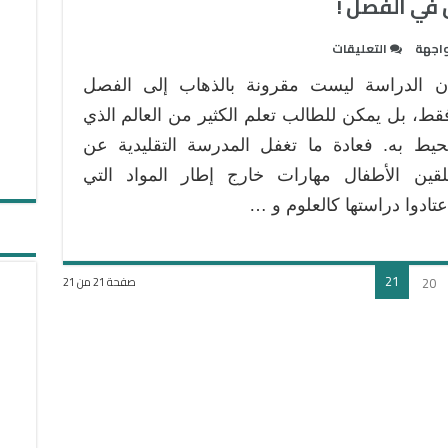
على
واجهة
التعليقات
5
ن الدراسة ليست مقرونة بالذهاب إلى الفصل
مواد
من
قط، بل يمكن للطالب تعلم الكثير من العالم الذي
المفروض
حيط به. فعادة ما تغفل المدرسة التقليدية عن
أن
لقين الأطفال مهارات خارج إطار المواد التي
تدرس
عتادوا دراستها كالعلوم و …
في
الفصل
!
مغلقة
21
20
صفحة 21 من 21