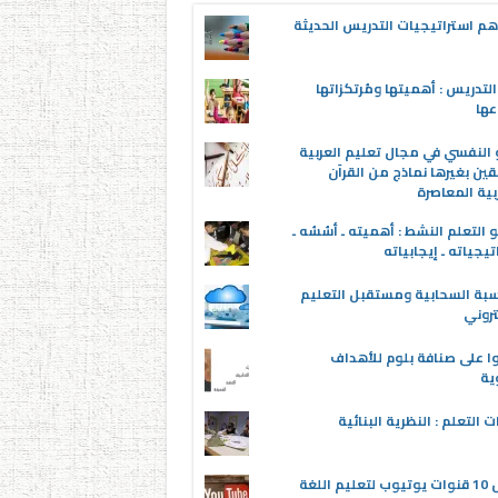
م استراتيجيات التدريس الحديثة
لتدريس : أهميتها ومُرتكزاتها
عها
 النفسي في مجال تعليم العربية
قين بغيرها نماذج من القرآن
بية المعاصرة
 التعلم النشط : أهميته ـ أسُسُه ـ
تيجياته ـ إيجابياته
سبة السحابية ومستقبل التعليم
تروني
ا على صنافة بلوم للأهداف
وية
ت التعلم : النظرية البنائية
أفضل 10 قنوات يوتيوب لتعليم اللغة