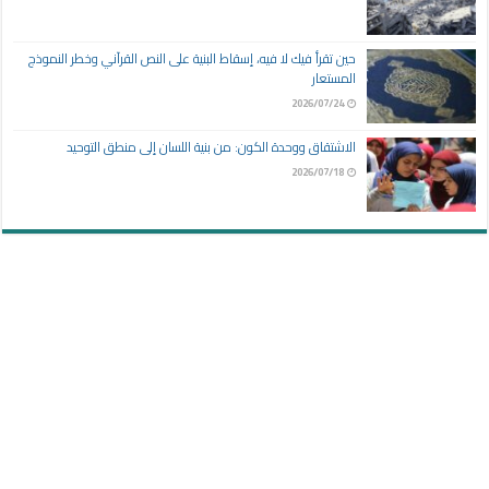
حين تقرأ فيك لا فيه، إسقاط البنية على النص القرآني وخطر النموذج
المستعار
2026/07/24
الاشتقاق ووحدة الكون: من بنية اللسان إلى منطق التوحيد
2026/07/18