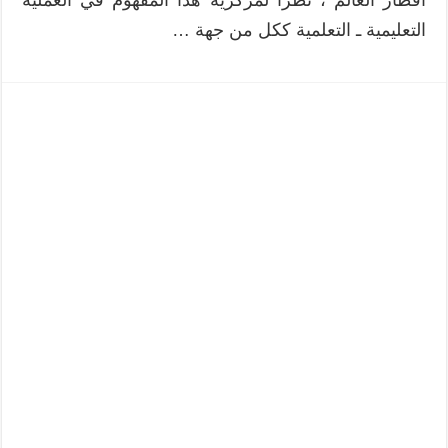
أقطار العالم ، نظرا لمركزية هذا المفهوم في العملية
التعليمية ـ التعلمية ككل من جهة …