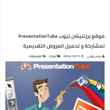
موقع برزنتيشن تيوب PresentationTube
لمشاركة و تحميل العروض التقديمية
على
نجيب زوحى
2014/10/11
أدوات
التعليقات
موقع
برزنتيشن
تيوب
PresentationTube
لمشاركة
و
تحميل
العروض
التقديمية