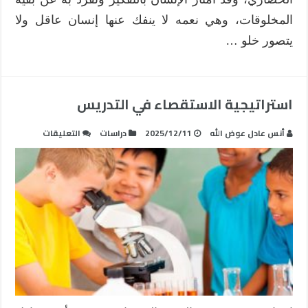
المخلوقات، وهي نعمه لا ينفك عنها إنسان عاقل ولا
يتصور خلو …
استراتيجية الاستقصاء في التدريس
على
أنس عادل عوض الله
2025/12/11
دراسات
التعليقات
استراتيجية
الاستقصاء
في
التدريس
مغلقة