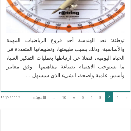
في
تدريس
محتوى
الهندسة
بكتب
الرياضيات
توطئة: تعد الهندسة أحد فروع الرياضيات المهمة
مغلقة
والأساسية، وذلك بسبب طبيعتها، وتطبيقاتها المتعددة في
الحياة اليومية، فضلا عن ارتباطها بعمليات التفكير العليا،
ما يستوجب الاهتمام بصياغة مفاهيمها وفق معايير
وأسس علمية واضحة، الشيء الذي سيسهل …
2
«
1
3
4
5
»
10
...
الأخيرة »
صفحة 2 من 12