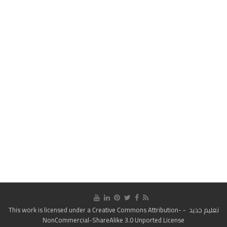
تعليم جديد
- This work is licensed under a
Creative Commons Attribution-
NonCommercial-ShareAlike 3.0 Unported License