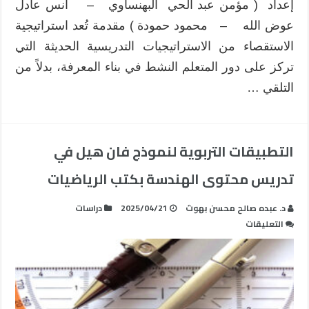
إعداد ( مؤمن عبد الحي البهنساوي – أنس عادل
عوض الله – محمود حمودة ) مقدمة تُعد استراتيجية
الاستقصاء من الاستراتيجيات التدريسية الحديثة التي
تركز على دور المتعلم النشط في بناء المعرفة، بدلاً من
التلقي …
التطبيقات التربوية لنموذج فان هيل في
تدريس محتوى الهندسة بكتب الرياضيات
د. عبده صالح محسن بهوث
2025/04/21
دراسات
على
التعليقات
التطبيقات
التربوية
لنموذج
فان
هيل