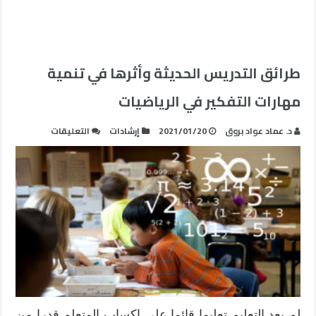
طرائق التدريس الحديثة وأثرها في تنمية
مهارات التفكير في الرياضيات
على
د. عماد عواد بروق
2021/01/20
إرشادات
التعليقات
طرائق
التدريس
الحديثة
وأثرها
في
تنمية
مهارات
التفكير
في
الرياضيات
مغلقة
لم يعد التعليم تعليما قائما على إكساب المتعلم قدرا من