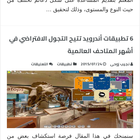
حيث النوع والمستوى، وذلك لتحقيق …
6 تطبيقات أندرويد تتيح التجول الافتراضي في
أشهر المتاحف العالمية
على
نجيب زوحى
2015/07/24
تطبيقات
التعليقات
6
تطبيقات
أندرويد
تتيح
التجول
الافتراضي
في
أشهر
المتاحف
العالمية
سنمنحك في هذا المقال فرصة استكشاف بعض من