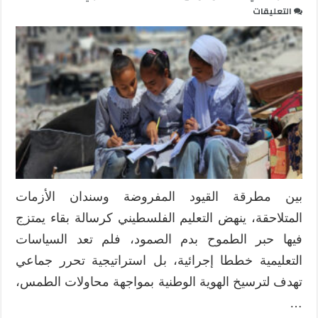
على
التعليقات
السياسات
التعليمية
بفلسطين
بين
الواقع
الموجود
والأمل
المنشود
مغلقة
بين مطرقة القيود المفروضة وسندان الأزمات
المتلاحقة، ينهض التعليم الفلسطيني كرسالة بقاء يمتزج
فيها حبر الطموح بدم الصمود، فلم تعد السياسات
التعليمية خططا إجرائية، بل استراتيجية تحرر جماعي
تهدف لترسيخ الهوية الوطنية بمواجهة محاولات الطمس،
…