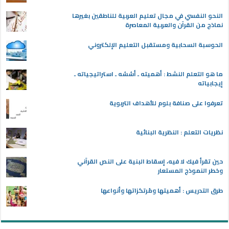
النحو النفسي في مجال تعليم العربية للناطقين بغيرها
نماذج من القرآن والعربية المعاصرة
الحوسبة السحابية ومستقبل التعليم الإلكتروني
ما هو التعلم النشط : أهميته ـ أسُسُه ـ استراتيجياته ـ
إيجابياته
تعرفوا على صنافة بلوم للأهداف التربوية
نظريات التعلم : النظرية البنائية
حين تقرأ فيك لا فيه، إسقاط البنية على النص القرآني
وخطر النموذج المستعار
طرق التدريس : أهميتها ومُرتكزاتها وأنواعها