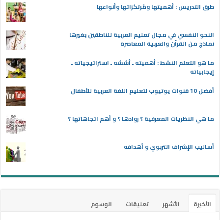
طرق التدريس : أهميتها ومُرتكزاتها وأنواعها
النحو النفسي في مجال تعليم العربية للناطقين بغيرها
نماذج من القرآن والعربية المعاصرة
ما هو التعلم النشط : أهميته ـ أسُسُه ـ استراتيجياته ـ
إيجابياته
أفضل 10 قنوات يوتيوب لتعليم اللغة العربية للأطفال
ما هي النظريات المعرفية ؟ روادها ؟ و أهم اتجاهاتها ؟
أساليب الإشراف التربوي و أهدافه
الأخيرة
الأشهر
تعليقات
الوسوم