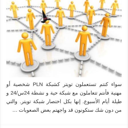
مجانية
لتحسين
مردودية
شبكة
التعلم
الشخصي
PLN
مغلقة
سواء كنتم تستعملون تويتر كشبكة PLN شخصية أو
مهنية فأنتم تتعاملون مع شبكة حية و نشطة 24س/24 و
طيلة أيام الأسبوع. إنها بكل اختصار شبكة تويتر. والتي
من دون شك ستكونون قد واجهتم بعض الصعوبات …