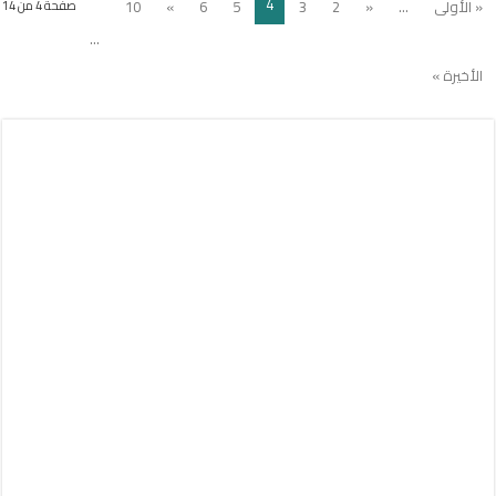
4
« الأولى
...
«
2
3
5
6
»
10
صفحة 4 من 14
...
الأخيرة »