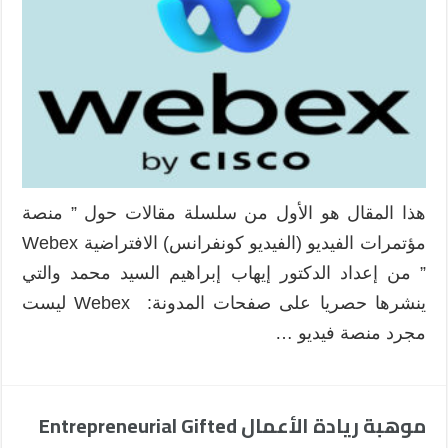
يجب
معرفته
عن
منصة
الفيديو
كونفرانس
Webex
:
إمكانيات
هذا المقال هو الأول من سلسلة مقالات حول ” منصة
وأدوات
مؤتمرات الفيديو (الفيديو كونفرانس) الافتراضية Webex
وواجهة
المستخدم
” من إعداد الدكتور إيهاب إبراهيم السيد محمد والتي
مغلقة
ينشرها حصريا على صفحات المدونة: Webex ليست
مجرد منصة فيديو …
موهبة ريادة الأعمال Entrepreneurial Gifted