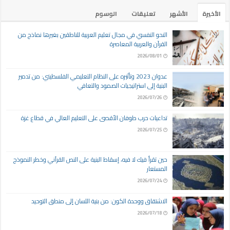
الأخيرة
الأشهر
تعليقات
الوسوم
النحو النفسي في مجال تعليم العربية للناطقين بغيرها نماذج من
القرآن والعربية المعاصرة
2026/08/01
عدوان 2023 وتأثيره على النظام التعليمي الفلسطيني: من تدمير
البنية إلى استراتيجيات الصمود والتعافي
2026/07/26
تداعيات حرب طوفان الأقصى على التعليم العالي في قطاع غزة
2026/07/25
حين تقرأ فيك لا فيه، إسقاط البنية على النص القرآني وخطر النموذج
المستعار
2026/07/24
الاشتقاق ووحدة الكون: من بنية اللسان إلى منطق التوحيد
2026/07/18