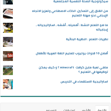
سيكولوجية الصحة النفسية المجتمعية
من القلق إلى التمكين: الذكاء الاصطناعي وتعزيز الاتجاه
الإيجابي نحو مهنة التعليم
ما هو التعلم النشط : أهميته ـ أسُسُه ـ استراتيجياته ـ
إيجابياته
نظريات التعلم : النظرية البنائية
أفضل 10 قنوات يوتيوب لتعليم اللغة العربية للأطفال
ماهي لعبة ماين كرافت minecraft ؟ و كيف يمكن
توظيفها في التعليم ؟
استراتيجية الاستقصاء في التدريس
الأخيرة
الأشهر
تعليقات
الوسوم