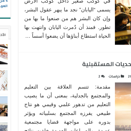
4 م
في كوكب صغير داخل كوكب الأرض
العرب
يسمى “اليابان” نجد ما يبهر عقول البشر،
وإن كان البشر هم من صنعوا ما بها من
تطور. فمنذ أن دُمرت اليابان وانتهت بها
الأخ
الحياة استطاع أبناؤها أن يضعوا أسساً …
تحديات المستقبلية
2
دراسات
2
مقدمة: تتسم العلاقة بين التعليم
والمجتمع بالجدلية، بمعنى أن ما يصيب
التعليم من تدهور علمي وقيمي هو نتاج
طبيعي يفرزه المجتمع بسلبياته ويؤثر
بدوره على مواجهة قضايا مجتمعية
عديدة، والصراعات العديدة خلفت نتائج