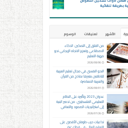
ن أفضل أدوات تشكيل النصوص
ية بطريقة تلقائية
يرة
الأشهر
تعليقات
الوسوم
من القلق إلى التمكين: الذكاء
الاصطناعي وتعزيز الاتجاه الإيجابي نحو
مهنة التعليم
2026/08/06
النحو النفسي في مجال تعليم العربية
للناطقين بغيرها نماذج من القرآن
والعربية المعاصرة
2026/08/01
عدوان 2023 وتأثيره على النظام
التعليمي الفلسطيني: من تدمير البنية
إلى استراتيجيات الصمود والتعافي
2026/07/26
تداعيات حرب طوفان الأقصى على
التعليم العالي في قطاع غزة