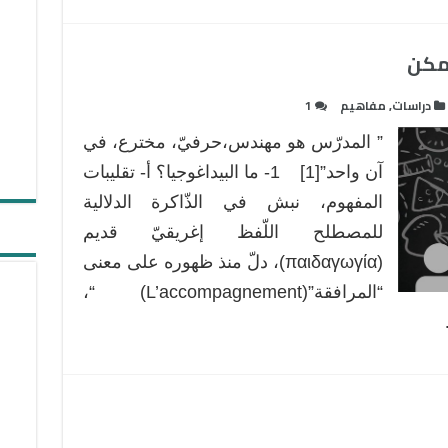
ممكن
دراسات
,
مفاهيم
1
” المدرّس هو مهندس،حرفيّ، مخترع، في
آن واحد”[1] 1- ما البيداغوجيا؟ أ- تقليبات
المفهوم، نبش في الذّاكرة الدلالية
للمصطلح اللّفظ إغريقيّ قديم
(παιδαγωγία)، دلّ منذ ظهوره على معنى
“المرافقة”(L’accompagnement) “،