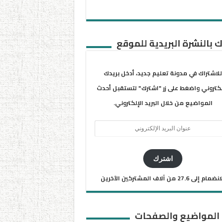
 بالنشرة البريدية للموقع
للاشتراك في مدونة تعليم جديد، أدخل بريدك
لكتروني واضغط على زر "اشترك" لتستقبل أحدث
المواضيع من خلال البريد الإلكتروني.
ان
يد
كتروني
اشترك
ضمام إلى 27.6 من آلاف المشتركين الآخرين
 المواضيع والصفحات