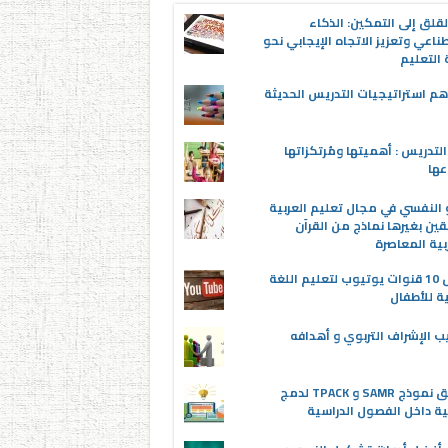
قلق إلى التمكين: الذكاء
ناعي وتعزيز الاتجاه الإيجابي نحو
التعليم
م استراتيجيات التدريس الحديثة
لتدريس : أهميتها ومُرتكزاتها
عها
 النفسي في مجال تعليم العربية
قين بغيرها نماذج من القرآن
بية المعاصرة
أفضل 10 قنوات يوتيوب لتعليم اللغة
ية للأطفال
ب الإشراف التربوي و أهدافه
تطبيق نموذج SAMR و TPACK لدمج
ية داخل الفصول الدراسية