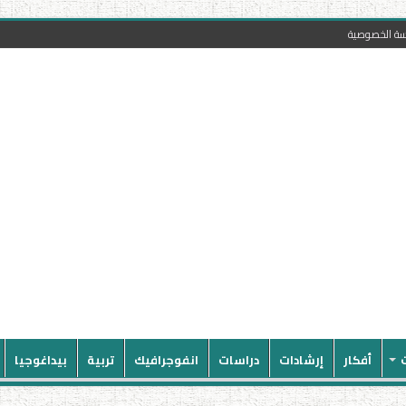
سة الخصوصية
أفكار
إرشادات
دراسات
انفوجرافيك
تربية
بيداغوجيا