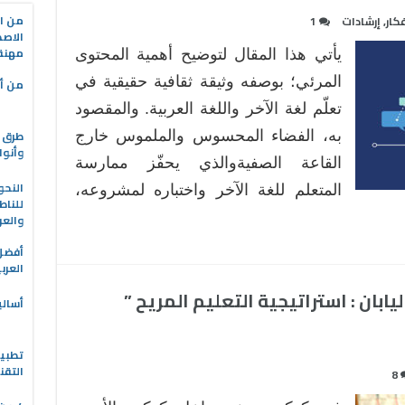
من ال
كار
,
إرشادات
1
الاصط
مهنة 
يأتي هذا المقال لتوضيح أهمية المحتوى
المرئي؛ بوصفه وثيقة ثقافية حقيقية في
من أه
تعلّم لغة الآخر واللغة العربية. والمقصود
طرق ا
به، الفضاء المحسوس والملموس خارج
وأنوا
القاعة الصفيةوالذي يحفّز ممارسة
النحو
المتعلم للغة الآخر واختباره لمشروعه،
للناط
والعر
العرب
ابان : استراتيجية التعليم المريح ”
أسالي
التقن
8