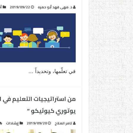
د. مهى فهد أبو حمره
2019/09/22
أف
في تعلّمها، وتحديداً …
من استراتيجيات التعليم في الي
يوتوري كيوئيكو “
تامر الملاح
2019/09/20
إرشادات