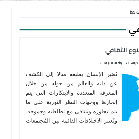
5)
عي
نوع الثقافي
على
دراسات
التعليقات
الاتصال
يُعتبر الإنسان بطبعه ميالا إلى الكشف
الرقمي
ودوره
عن ذاته والعالم من حوله من خلال
في
المعرفة المتعددة والابتكارات التي يتم
التنوع
إنجازها ووجهات النظر الثورية على ما
الثقافي
يتم تجاوزه ويتنافى مع تطلعاته وجموحه.
مغلقة
وتُعتبر الاختلافات القائمة بين المُجتمعات