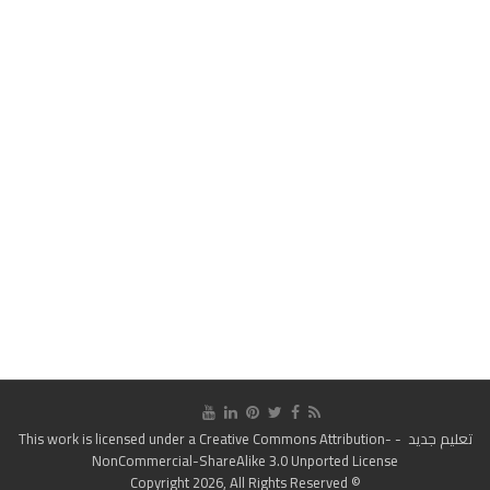
تعليم جديد
- This work is licensed under a
Creative Commons Attribution-
NonCommercial-ShareAlike 3.0 Unported License
© Copyright 2026, All Rights Reserved