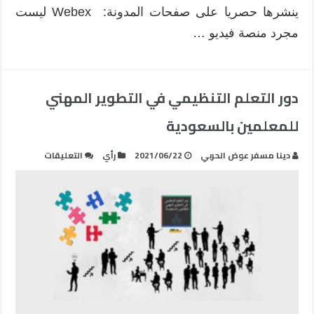
مغلقة
ينشرها حصريا على صفحات المدونة: Webex ليست
مجرد منصة فيديو …
دور التعلم التنظيمي في التطوير المهني
للمعلمين بالسعودية
على
دينا مسفر عوض الحربي
2021/06/22
رأي
التعليقات
دور
التعلم
التنظيمي
في
التطوير
المهني
للمعلمين
بالسعودية
مغلقة