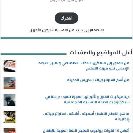
البريد
الإلكتروني
اشترك
الانضمام إلى 27.6 من آلاف المشتركين الآخرين
أعلى المواضيع والصفحات
من القلق إلى التمكين: الذكاء الاصطناعي وتعزيز الاتجاه
الإيجابي نحو مهنة التعليم
من أهم استراتيجيات التدريس الحديثة
ديناميكيات القلق وتأثيراتها العابرة للفرد : دراسة في
سيكولوجية الصحة النفسية المجتمعية
ما هو التعلم النشط : أهميته ـ أسُسُه ـ استراتيجياته ـ
إيجابياته
أفضل 10 قنوات يوتيوب لتعليم اللغة العربية للأطفال