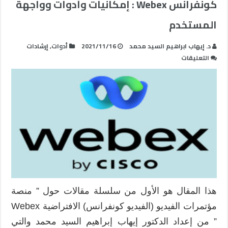
كونفرانس Webex : إمكانيات وأدوات وواجهة
المستخدم
د. إيهاب ابراهيم السيد محمد
2021/11/16
أدوات
,
إرشادات
على
التعليقات
كل
ما
يجب
معرفته
عن
منصة
الفيديو
كونفرانس
Webex
:
إمكانيات
هذا المقال هو الأول من سلسلة مقالات حول ” منصة
وأدوات
مؤتمرات الفيديو (الفيديو كونفرانس) الافتراضية Webex
وواجهة
المستخدم
” من إعداد الدكتور إيهاب إبراهيم السيد محمد والتي