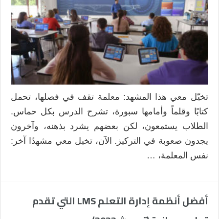
للمعلمين
:
التحّول
من
التعليم
التقليدي
إلى
التعليم
الرقمي
تخيّل معي هذا المشهد: معلمة تقف في فصلها، تحمل
كتابًا وقلماً وأمامها سبورة، تشرح الدرس بكل حماس.
مغلقة
الطلاب يستمعون، لكن بعضهم يشرد بذهنه، وآخرون
يجدون صعوبة في التركيز. الآن، تخيل معي مشهدًا آخر:
نفس المعلمة، …
أفضل أنظمة إدارة التعلم LMS التي تقدم