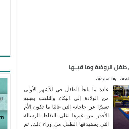
ى طفل الروضة وما قبلها
على
شادات
التعليقات
تنميّة
عادة ما يلجأ الطفل في الأشهر الأولى
الاستعداد
اللغويّ
من الولادة إلى البكاء والتلفت بعينيه
لدى
تعبيرًا عن حاجاته التي غالبًا ما تكون الأم
طفل
الأقدر من غيرها على التقاط الرسالة
الروضة
التي يستهدفها الطفل من وراء ذلك، ثم
وما