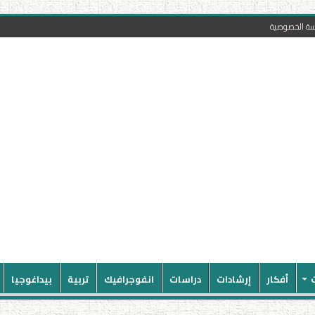
سة الخصوصية
أفكار
إرشادات
دراسات
انفوجرافيك
تربية
بيداغوجيا