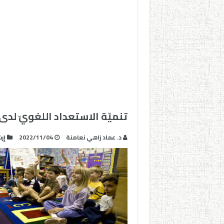
تنميّة الاستعداد اللغويّ لد
د. عماد زاهي نعامنة
2022/11/04
إر