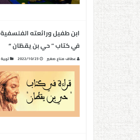
ابن طفيل ورائعته الفلسفية وا
في كتاب ” حي بن يقظان “
عطاف مناع صغير
2022/10/23
تربية