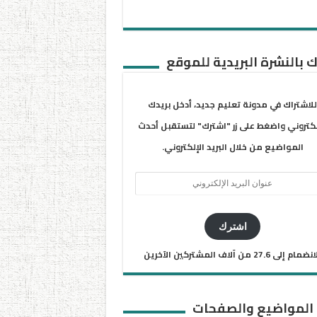
 بالنشرة البريدية للموقع
للاشتراك في مدونة تعليم جديد، أدخل بريدك
لكتروني واضغط على زر "اشترك" لتستقبل أحدث
المواضيع من خلال البريد الإلكتروني.
ان
يد
كتروني
اشترك
ضمام إلى 27.6 من آلاف المشتركين الآخرين
 المواضيع والصفحات