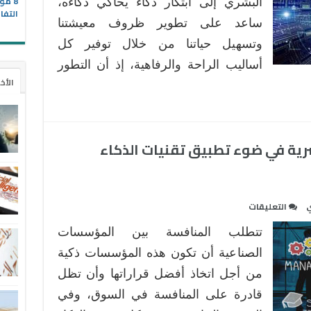
8 مو
البشري إلى ابتكار ذكاء يحاكي ذكاءه،
التفا
مغلقة
ساعد على تطوير ظروف معيشتنا
وتسهيل حياتنا من خلال توفير كل
أساليب الراحة والرفاهية، إذ أن التطور
الأخ
ية في ضوء تطبيق تقنيات الذكاء
على
ي
التعليقات
مستقبل
تتطلب المنافسة بين المؤسسات
وظائف
الموارد
الصناعية أن تكون هذه المؤسسات ذكية
البشرية
من أجل اتخاذ أفضل قراراتها وأن تظل
في
قادرة على المنافسة في السوق، وفي
ضوء