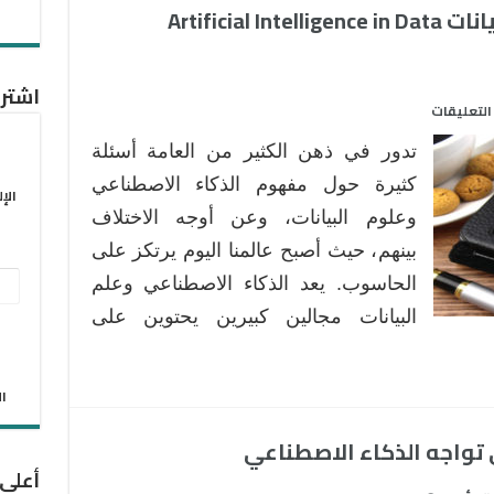
الذكاء الاصطناعي و علوم البيانات Artificial Intelligence in Data
”
حي
بن
اشترك
يقظان
على
التعليقات
“
الذكاء
مغلقة
تدور في ذهن الكثير من العامة أسئلة
الاصطناعي
و
كثيرة حول مفهوم الذكاء الاصطناعي
الإ
علوم
وعلوم البيانات، وعن أوجه الاختلاف
البيانات
بينهم، حيث أصبح عالمنا اليوم يرتكز على
Artificial
عنو
الحاسوب. يعد الذكاء الاصطناعي وعلم
Intelligence
in
البر
البيانات مجالين كبيرين يحتوين على
Data
الإل
Science
مغلقة
الان
ي تواجه الذكاء الاصطناعي
أعلى