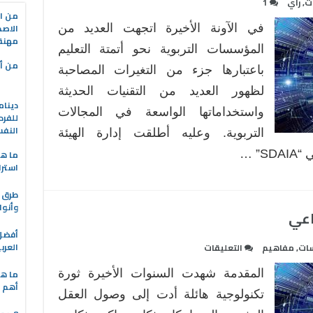
ات
,
رأي
1
من ال
الاصط
في الآونة الأخيرة اتجهت العديد من
مهنة 
المؤسسات التربوية نحو أتمتة التعليم
من أه
باعتبارها جزء من التغيرات المصاحبة
لظهور العديد من التقنيات الحديثة
دينام
واستخداماتها الواسعة في المجالات
للفرد
النف
التربوية. وعليه أطلقت إدارة الهيئة
” …
ما هو
استرا
طرق ا
وأنوا
اعي
على
العرب
سات
,
مفاهيم
التعليقات
البعد
المقدمة شهدت السنوات الأخيرة ثورة
ما هي
الأخلاقي
أهم ا
للذكاء
تكنولوجية هائلة أدت إلى وصول العقل
الإصطناعي