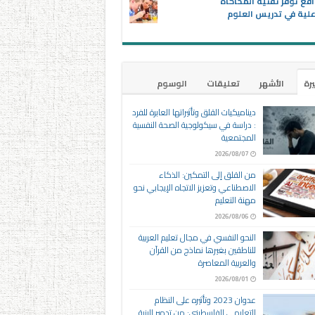
اقع توفر تقنية المحاكاة
علية في تدريس العلوم
يرة
الأشهر
تعليقات
الوسوم
ديناميكيات القلق وتأثيراتها العابرة للفرد
: دراسة في سيكولوجية الصحة النفسية
المجتمعية
2026/08/07
من القلق إلى التمكين: الذكاء
الاصطناعي وتعزيز الاتجاه الإيجابي نحو
مهنة التعليم
2026/08/06
النحو النفسي في مجال تعليم العربية
للناطقين بغيرها نماذج من القرآن
والعربية المعاصرة
2026/08/01
عدوان 2023 وتأثيره على النظام
التعليمي الفلسطيني: من تدمير البنية