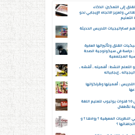
قلق إلى التمكين: الذكاء
ناعي وتعزيز الاتجاه الإيجابي نحو
التعليم
م استراتيجيات التدريس الحديثة
يكيات القلق وتأثيراتها العابرة
 : دراسة في سيكولوجية الصحة
سية المجتمعية
 التعلم النشط : أهميته ـ أسُسُه ـ
تيجياته ـ إيجابياته
لتدريس : أهميتها ومُرتكزاتها
عها
أفضل 10 قنوات يوتيوب لتعليم اللغة
ية للأطفال
 النظريات المعرفية ؟ روادها ؟ و
تجاهاتها ؟