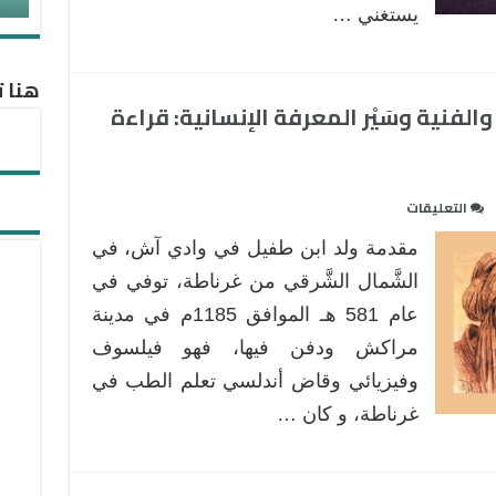
قبلها
يستغني …
مغلقة
هنا ت
لفنية وسَيْر المعرفة الإنسانية: قراءة
على
التعليقات
ابن
مقدمة ولد ابن طفيل في وادي آش، في
طفيل
ورائعته
الشَّمال الشَّرقي من غرناطة، توفي في
الفلسفية
عام 581 هـ الموافق 1185م في مدينة
والفنية
مراكش ودفن فيها، فهو فيلسوف
وسَيْر
وفيزيائي وقاض أندلسي تعلم الطب في
المعرفة
الإنسانية:
غرناطة، و كان …
قراءة
في
كتاب