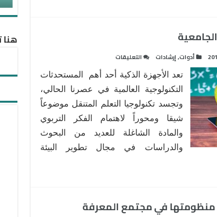
مغلقة
الجامعية
هنا ت
على
20
أدوات
,
إرشادات
التعليقات
دور
تعد الأجهزة الذكية أحد أهم المستحدثات
الأجهزة
الذكية
التكنولوجية العالمية في عصرنا الحالي،
في
وتجسد تكنولوجيا التعلم المتنقل موضوعاً
البيئة
شيقا ومحوراً لاهتمام الفكر التربوي
الجامعية
والمادة الشاغلة للعديد من البحوث
مغلقة
والدراسات في مجال تطوير البيئة
ت منظومتها في مجتمع المعرفة