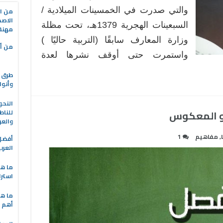
والتي صدرت في الخمسينات الميلادية /
من ال
الاصط
السبعينات الهجرية 1379هـ، تحت مظلة
مهنة 
وزارة المعارف سابقًا (التربية حاليًا )
من أه
واستمرت حتى أوقف نشرها لعدة
طرق ا
وأنوا
النحو
أو المعكوس
للناط
والعر
,
مفاهيم
1
العرب
ما هو
استرا
ما هي
أهم ا