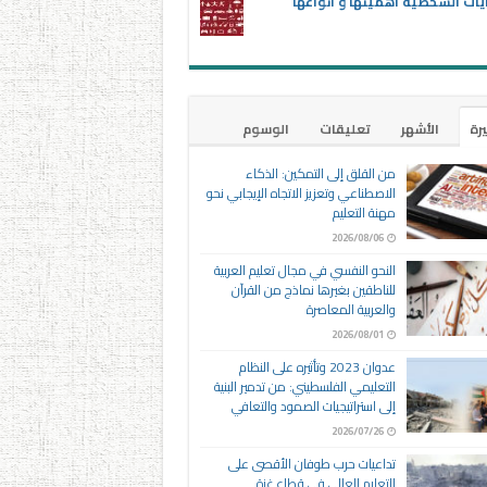
يات الشخصية أهميتها و أنواعها
يرة
الأشهر
تعليقات
الوسوم
من القلق إلى التمكين: الذكاء
الاصطناعي وتعزيز الاتجاه الإيجابي نحو
مهنة التعليم
2026/08/06
النحو النفسي في مجال تعليم العربية
للناطقين بغيرها نماذج من القرآن
والعربية المعاصرة
2026/08/01
عدوان 2023 وتأثيره على النظام
التعليمي الفلسطيني: من تدمير البنية
إلى استراتيجيات الصمود والتعافي
2026/07/26
تداعيات حرب طوفان الأقصى على
التعليم العالي في قطاع غزة