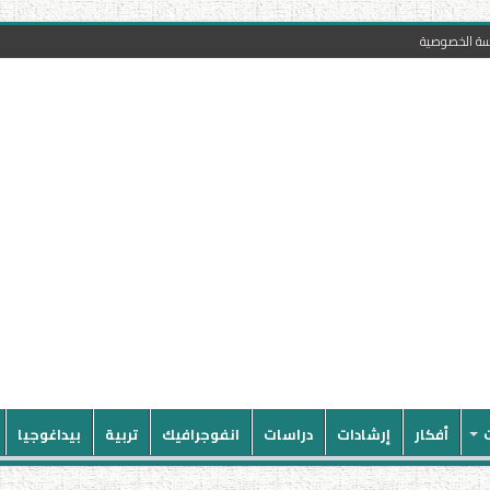
سة الخصوصية
أفكار
إرشادات
دراسات
انفوجرافيك
تربية
بيداغوجيا