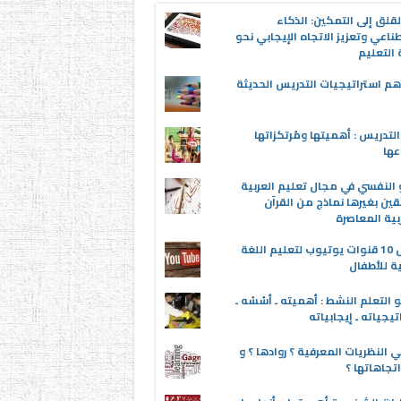
قلق إلى التمكين: الذكاء
ناعي وتعزيز الاتجاه الإيجابي نحو
التعليم
م استراتيجيات التدريس الحديثة
لتدريس : أهميتها ومُرتكزاتها
عها
 النفسي في مجال تعليم العربية
قين بغيرها نماذج من القرآن
بية المعاصرة
أفضل 10 قنوات يوتيوب لتعليم اللغة
ية للأطفال
 التعلم النشط : أهميته ـ أسُسُه ـ
تيجياته ـ إيجابياته
 النظريات المعرفية ؟ روادها ؟ و
تجاهاتها ؟