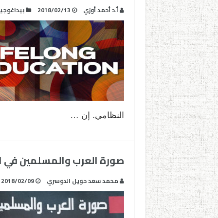
أ.د أحمد أوزي
2018/02/13
بيداغوجيا
النظامي. إن …
صورة العرب والمسلمين في ال
محمد سعد حويل الدوسري‎
2018/02/09