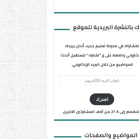
 بالنشرة البريدية للموقع
للاشتراك في مدونة تعليم جديد، أدخل بريدك
لكتروني واضغط على زر "اشترك" لتستقبل أحدث
المواضيع من خلال البريد الإلكتروني.
ان
يد
كتروني
اشترك
ضمام إلى 27.6 من آلاف المشتركين الآخرين
 المواضيع والصفحات