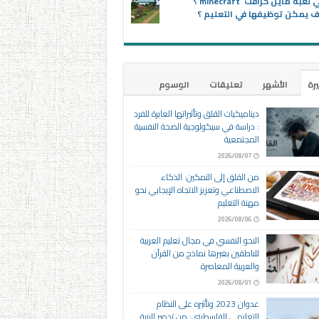
ماهي لعبة ماين كرافت minecraft ؟
 يمكن توظيفها في التعليم ؟
يرة
الأشهر
تعليقات
الوسوم
ديناميكيات القلق وتأثيراتها العابرة للفرد
: دراسة في سيكولوجية الصحة النفسية
المجتمعية
2026/08/07
من القلق إلى التمكين: الذكاء
الاصطناعي وتعزيز الاتجاه الإيجابي نحو
مهنة التعليم
2026/08/06
النحو النفسي في مجال تعليم العربية
للناطقين بغيرها نماذج من القرآن
والعربية المعاصرة
2026/08/01
عدوان 2023 وتأثيره على النظام
التعليمي الفلسطيني: من تدمير البنية