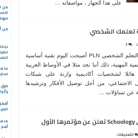
على هذا الجهاز ، مواصفاته …
من ال
الاصط
مهنة 
من أه
ت
2
دينام
للفرد
شبكة التعلم الشخصي PLN أصبحت اليوم تقنية أساسية
النف
مية المهنية، ذلك أننا نجد مثلا في الأوساط الغربية
ما هو
استرا
هائلا لشخصيات أكاديمية وازنة على شبكات
ل الاجتماعي، من أجل توصيل الأفكار وترشيدها
طرق ا
وأنوا
بة عن تساؤلات …
العرب
ول
ما هي
أهم ا
على
التعليقات