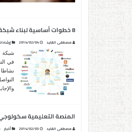
8 خطوات أساسية لبناء شبكة تعلمك الشخصي‎
مصطفى القايد
2014/02/04
إرشادا
في التن
نشاطا 
التواص
والإجا
المنصة التعليمية سكولوجي Schoology تعلن عن مؤتمرها الأ
مصطفى القايد
2014/02/03
أخبار