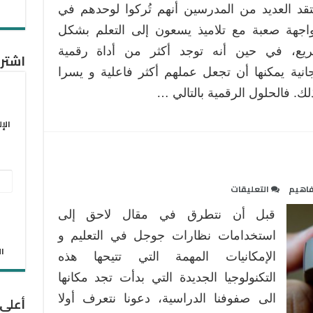
تقد العديد من المدرسين أنهم تُركوا لوحدهم في
اجهة صعبة مع تلاميذ يسعون إلى التعلم بشكل
يع، في حين أنه توجد أكثر من أداة رقمية
اشترك
انية يمكنها أن تجعل عملهم أكثر فاعلية و يسرا
لك. فالحلول الرقمية بالتالي …
الإ
عنو
على
اهيم
التعليقات
البر
نظارة
قبل أن نتطرق في مقال لاحق إلى
جوجل
الإل
google
استخدامات نظارات جوجل في التعليم و
الان
glass
الإمكانيات المهمة التي تتيحها هذه
مغلقة
التكنولوجيا الجديدة التي بدأت تجد مكانها
الى صفوفنا الدراسية، دعونا نتعرف أولا
أعلى