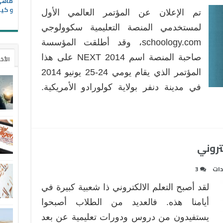
المنصة
و كيف
تم الإعلان عن المؤتمر العالمي الأول
التعليمية
سكولوجي
لمستخدمي المنصة التعليمية سكوولوجي
Schoology
schoology.com، وقد أطلقت المؤسسة
تعلن
صاحبة المنصة اسم NEXT 2014 على هذا
الأخ
عن
المؤتمر الذي يقام يومي 24-25 يونيو 2014
مؤتمرها
الأول
في مدينة دنفر بولاية كولورادو الأمريكية.
مغلقة
دات
3
لقد أصبح التعلم الالكتروني ذا شعبية كبيرة في
أيامنا هذه. فالعديد من الطلاب أصبحوا
يستفيدون من دروس ودورات تعليمية عن بعد