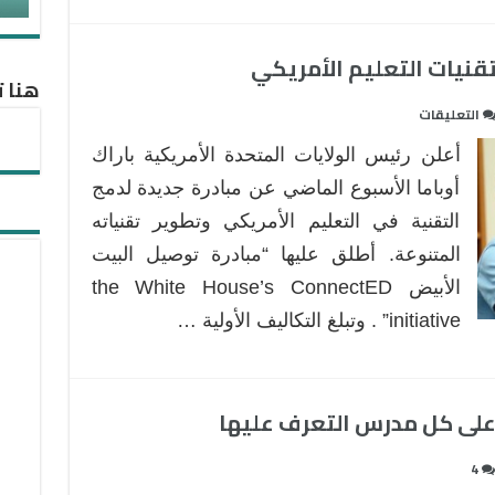
هنا ت
على
التعليقات
أكثر
أعلن رئيس الولايات المتحدة الأمريكية باراك
من
3
أوباما الأسبوع الماضي عن مبادرة جديدة لدمج
ملايير
التقنية في التعليم الأمريكي وتطوير تقنياته
دولار
المتنوعة. أطلق عليها “مبادرة توصيل البيت
لتطوير
الأبيض the White House’s ConnectED
تقنيات
التعليم
initiative” . وتبلغ التكاليف الأولية …
الأمريكي
مغلقة
4