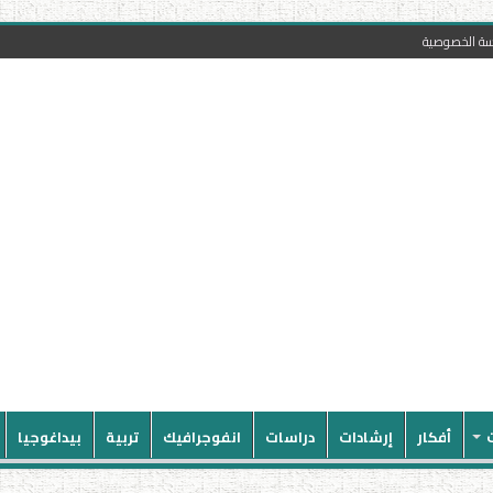
سة الخصوصية
أفكار
إرشادات
دراسات
انفوجرافيك
تربية
بيداغوجيا