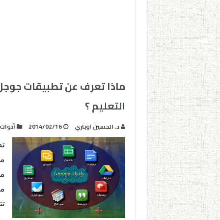
ماذا تعرف عن تطبيقات جوجل 
التعليم ؟
د. الحسين اوباري
2014/02/16
أدوات
من
من
تت