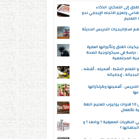
قلق إلى التمكين: الذكاء
ناعي وتعزيز الاتجاه الإيجابي نحو
التعليم
م استراتيجيات التدريس الحديثة
يكيات القلق وتأثيراتها العابرة
 : دراسة في سيكولوجية الصحة
سية المجتمعية
 التعلم النشط : أهميته ـ أسُسُه ـ
تيجياته ـ إيجابياته
لتدريس : أهميتها ومُرتكزاتها
عها
أفضل 10 قنوات يوتيوب لتعليم اللغة
ية للأطفال
 النظريات المعرفية ؟ روادها ؟ و
تجاهاتها ؟