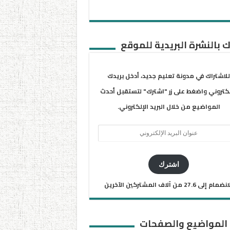
 بالنشرة البريدية للموقع
للاشتراك في مدونة تعليم جديد، أدخل بريدك
لكتروني واضغط على زر "اشترك" لتستقبل أحدث
المواضيع من خلال البريد الإلكتروني.
ان
يد
كتروني
اشترك
ضمام إلى 27.6 من آلاف المشتركين الآخرين
 المواضيع والصفحات