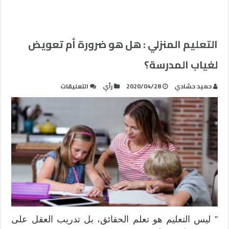
التعليم المنزلي : هل هو ضرورة أم تعويض
لغياب المدرسة؟
على
حميد حشادي
2020/04/28
رأي
التعليقات
التعليم
المنزلي
:
هل
هو
ضرورة
أم
تعويض
لغياب
المدرسة؟
مغلقة
” ليس التعليم هو تعلم الحقائق، بل تدريب العقل على