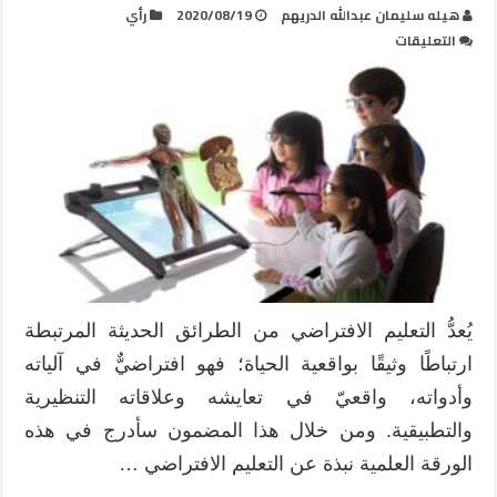
هيله سليمان عبدالله الدريهم
2020/08/19
رأي
على
التعليقات
الفصول
الافتراضية
في
الجامعات
السعودية،
تعليم
الصمّ
نموذجًا
مغلقة
يُعدُّ التعليم الافتراضي من الطرائق الحديثة المرتبطة
ارتباطًا وثيقًا بواقعية الحياة؛ فهو افتراضيٌّ في آلياته
وأدواته، واقعيّ في تعايشه وعلاقاته التنظيرية
والتطبيقية. ومن خلال هذا المضمون سأدرج في هذه
الورقة العلمية نبذة عن التعليم الافتراضي …