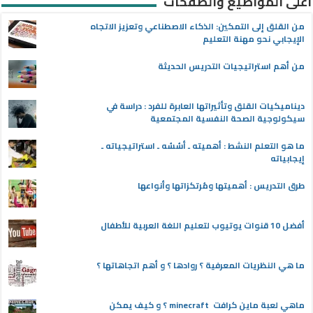
أعلى المواضيع والصفحات
من القلق إلى التمكين: الذكاء الاصطناعي وتعزيز الاتجاه
الإيجابي نحو مهنة التعليم
من أهم استراتيجيات التدريس الحديثة
ديناميكيات القلق وتأثيراتها العابرة للفرد : دراسة في
سيكولوجية الصحة النفسية المجتمعية
ما هو التعلم النشط : أهميته ـ أسُسُه ـ استراتيجياته ـ
إيجابياته
طرق التدريس : أهميتها ومُرتكزاتها وأنواعها
أفضل 10 قنوات يوتيوب لتعليم اللغة العربية للأطفال
ما هي النظريات المعرفية ؟ روادها ؟ و أهم اتجاهاتها ؟
ماهي لعبة ماين كرافت minecraft ؟ و كيف يمكن