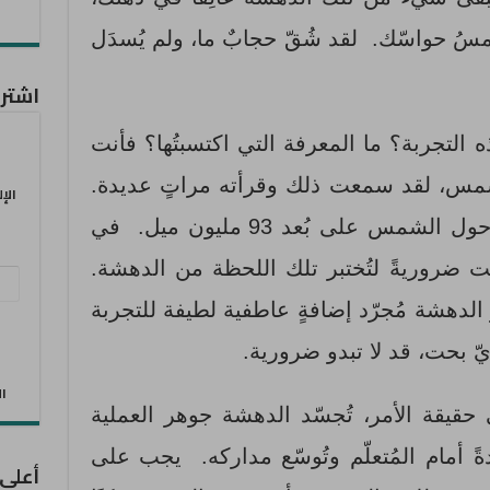
لامسُ حواسّك. لقد شُقّ حجابٌ ما، ولم يُسدَل
اشترك
 التجربة؟ ما المعرفة التي اكتسبتُها؟ فأنت
شمس، لقد سمعت ذلك وقرأته مراتٍ عديدة.
الإ
وتعلم أنّ الأرض كوكبٌ يدور حول الشمس على بُعد 93 مليون ميل. في
نت ضروريةً لتُختبر تلك اللحظة من الدهشة.
عنو
 الدهشة مُجرّد إضافةٍ عاطفية لطيفة للتجربة
البر
الإل
يّ بحت، قد لا تبدو ضرورية.
الان
قيقة الأمر، تُجسّد الدهشة جوهر العملية
دةً أمام المُتعلّم وتُوسّع مداركه. يجب على
أعلى