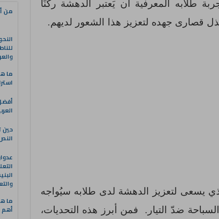
ربة طلابه المعرفية أن يَعتبر الدهشة ركنًا
من أه
بذل قصارى جهده لتعزيز هذا الشعور لديهم.
النحو
للناط
والعر
ما هو
استرا
العرب
حين ت
النص 
التعل
البني
والتع
لذي يسعى لتعزيز الدهشة لدى طلابه سيُواجه
ما هي
أهم ا
السباحة ضدّ التيار. فمن أبرز هذه التحديات،