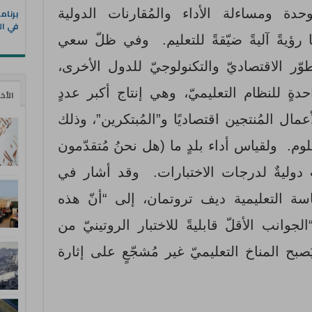
حدة ومساءلة الأداء والمُقارنات الدولية
في ال
ا رؤيةً آليةً ضيّقةً للتعليم. وفي ظلّ سعي
وّر الاقتصاديّ والتكنولوجيّ للدول الأخرى،
ةٍ للنظام التعليميّ، وهي إنتاج أكبر عددٍ
الأخ
مال المُنتجين اقتصاديًا و”المُبتكرين”، وذلك
لوم. ولقياس أداء بلدٍ ما (هل نحنُ مُتقدّمون
تٌ دوليةٌ لدرجات الاختبارات. وقد أشار في
اسة التعليمية ديف تروتمان، إلى “أنّ هذه
لجوانب الأقلّ قابليةً للاختبار الروتينيّ من
ُصبح المناخ التعليميّ غير مُشجّعٍ على إثارة