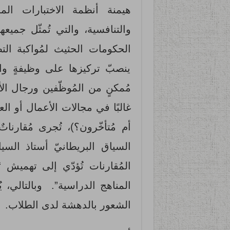
هيمنة أنظمة الاختبارات المو
والتنافسية، والتي تُمثّل جميعه
الحكومات الحثيث لمُواكبة التط
ينصبّ تركيزها على وظيفةٍ واحد
مُمكنٍ من المُوظّفين ورجال الأع
غالبًا في مجالات الأعمال أو الع
أم مُتأخّرون؟)، تُجرى مُقارنا
السياق البريطانيّ أستاذ السي
المُقارنات تُؤدّي إلى تهميش “ا
المناهج الدراسية”. وبالتالي، ي
الشعور بالدهشة لدى الطلاب.