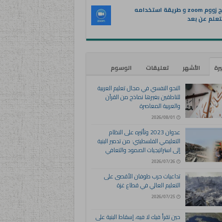
برنامج زووم zoom و طريقة استخدامه
تعلم عن بعد
يرة
الأشهر
تعليقات
الوسوم
النحو النفسي في مجال تعليم العربية
للناطقين بغيرها نماذج من القرآن
والعربية المعاصرة
2026/08/01
عدوان 2023 وتأثيره على النظام
التعليمي الفلسطيني: من تدمير البنية
إلى استراتيجيات الصمود والتعافي
2026/07/26
تداعيات حرب طوفان الأقصى على
التعليم العالي في قطاع غزة
2026/07/25
حين تقرأ فيك لا فيه، إسقاط البنية على