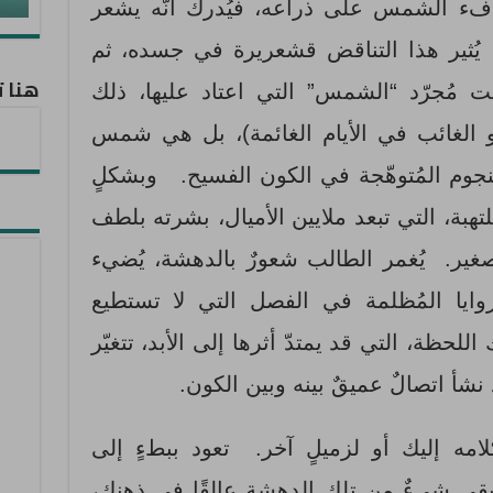
ء الشمس على ذراعه، فيُدرك أنّه يشعر
ُثير هذا التناقض قشعريرة في جسده، ثم
هنا ت
يست مُجرّد “الشمس” التي اعتاد عليها، ذلك
(أو الغائب في الأيام الغائمة)، بل هي شمس
لنجوم المُتوهّجة في الكون الفسيح. وبشكلٍ
ُلتهبة، التي تبعد ملايين الأميال، بشرته بلطف
غير. يُغمر الطالب شعورٌ بالدهشة، يُضيء
يا المُظلمة في الفصل التي لا تستطيع
حظة، التي قد يمتدّ أثرها إلى الأبد، تتغيّر
نشأ اتصالٌ عميقٌ بينه وبين الكون.
ًا كلامه إليك أو لزميلٍ آخر. تعود ببطءٍ إلى
قى شيءٌ من تلك الدهشة عالِقًا في ذهنك،