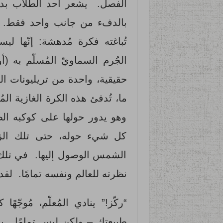
الفصل. يشعر أحد الطلاب بدف
بالدفء من جانب واحد فقط. ي
تُباغته فكرة مُدهشة: إنّها ل
الجُرم السماويّ المُسلّم به 
حقيقية، واحدة من تريليونات ا
ما، تُدفئ هذه الكرة الغازية الم
وهو يدور حولها على كوكبه الص
كل شيء حوله، حتى تلك الزوا
الشمس الوصول إليها. في تلك الل
نظرته للعالم ونفسه تمامًا. لقد 
“ركّز!” ينادي المُعلّم، مُوجّه
طبيعتك – ولكن ليس تمامًا. يب