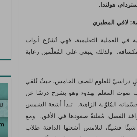
ستردام، هولندا.
ة: لافي المطيري
ة في العملية التعليمية، فهي تُشرّع أبواب
لاستكشافه. ولذلك، ينبغي على المُعلّمين رعاية
ٍ دراسيّ للعلوم للصف الخامس، حيثُ تُلقي
ب صوت المعلم بهدوء وهو يشرح درسًا عن
جسّماته المُلوّنة الزاهية. تبدأ أشعة الشمس
نوافذ الفصل، مُعلنةً صعودها في الأفق. ومع
ئًا فشيئًا، لتلامس أشعتها الدافئة طلاب