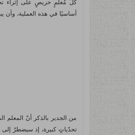
كلّ مُعلّمٍ حريصٍ على إثراء تج
أساسيًا في هذه العملية، وأن ي
من الجدير بالذكر أنّ المعلم ا
تحدّياتٍ كبيرة، إذ سيضطرّ إلى 