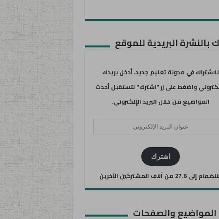
 بالنشرة البريدية للموقع
للاشتراك في مدونة تعليم جديد، أدخل بريدك
لكتروني واضغط على زر "اشترك" لتستقبل أحدث
المواضيع من خلال البريد الإلكتروني.
ان
يد
كتروني
اشترك
ضمام إلى 27.6 من آلاف المشتركين الآخرين
 المواضيع والصفحات