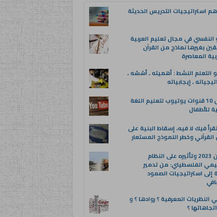
م استراتيجيات التدريس الحديثة
 النفسي في مجال تعليم العربية
قين بغيرها نماذج من القرآن
بية المعاصرة
 التعلم النشط : أهميته ـ أسُسُه ـ
تيجياته ـ إيجابياته
أفضل 10 قنوات يوتيوب لتعليم اللغة
ية للأطفال
قرأ فيك لا فيه، إسقاط البنية على
القرآني وخطر النموذج المستعار
عدوان 2023 وتأثيره على النظام
يمي الفلسطيني: من تدمير
ة إلى استراتيجيات الصمود
افي
 النظريات المعرفية ؟ روادها ؟ و
تجاهاتها ؟