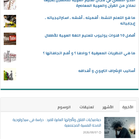
نماذج من القرآن والعربية المعاصرة
ما هو التعلم النشط : أهميته ـ أسُسُه ـ استراتيجياته ـ
إيجابياته
أفضل 10 قنوات يوتيوب لتعليم اللغة العربية للأطفال
ما هي النظريات المعرفية ؟ روادها ؟ و أهم اتجاهاتها ؟
أساليب الإشراف التربوي و أهدافه
الأخيرة
الأشهر
تعليقات
الوسوم
ديناميكيات القلق وتأثيراتها العابرة للفرد : دراسة في سيكولوجية
الصحة النفسية المجتمعية
2026/08/07