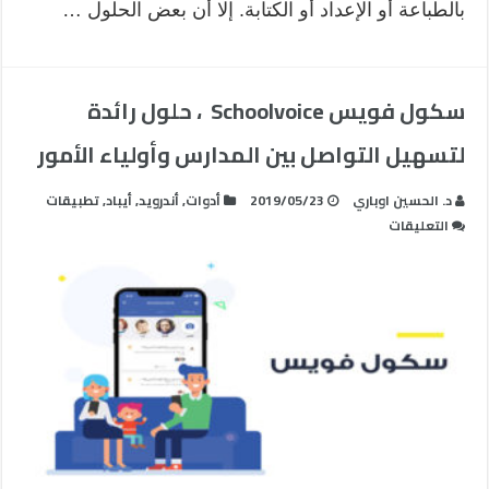
بالطباعة أو الإعداد أو الكتابة. إلا أن بعض الحلول …
سكول فويس Schoolvoice ، حلول رائدة
لتسهيل التواصل بين المدارس وأولياء الأمور
د. الحسين اوباري
2019/05/23
أدوات
,
أندرويد
,
أيباد
,
تطبيقات
على
التعليقات
سكول
فويس
Schoolvoice
،
حلول
رائدة
لتسهيل
التواصل
بين
المدارس