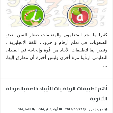
على
تعلم
أرقام
و
حروف
اللغة
كثيرا ما يجد المتعلمون والمتعلمات صغار السن بعض
الإنجليزية
الصعوبات في تعلم أرقام و حروف اللغة الإنجليزية ،
للأطفال
صغار
ونظرا لِما لتطبيقات الأيباد من قُوة وإيجابية في الميدان
السن
التعليمي ارتأينا مرة أخرى وليس أخيرة أن نتطرق إليها،
والمبتدئين
…
مغلقة
أهم تطبيقات الرياضيات للأيباد خاصة بالمرحلة
الثانوية
على
نجيب زوحى
2019/08/27
أيباد
,
تطبيقات
التعليقات