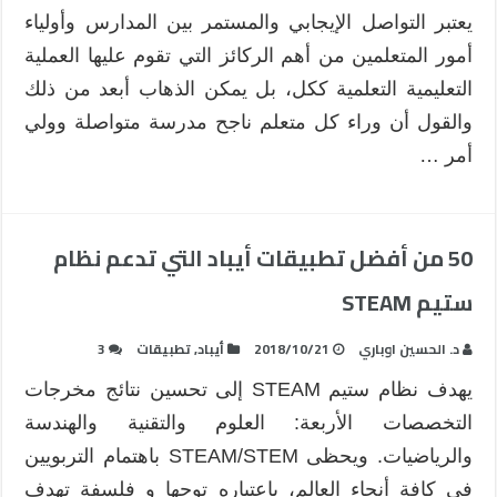
وأولياء
يعتبر التواصل الإيجابي والمستمر بين المدارس وأولياء
الأمور
أمور المتعلمين من أهم الركائز التي تقوم عليها العملية
مغلقة
التعليمية التعلمية ككل، بل يمكن الذهاب أبعد من ذلك
والقول أن وراء كل متعلم ناجح مدرسة متواصلة وولي
أمر …
50 من أفضل تطبيقات أيباد التي تدعم نظام
ستيم STEAM
د. الحسين اوباري
2018/10/21
أيباد
,
تطبيقات
3
يهدف نظام ستيم STEAM إلى تحسين نتائج مخرجات
التخصصات الأربعة: العلوم والتقنية والهندسة
والرياضيات. ويحظى STEAM/STEM باهتمام التربويين
في كافة أنحاء العالم، باعتباره توجها و فلسفة تهدف