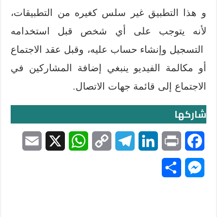
و هذا التطبيق غير سلس كغيره من التطبيقات،
لأنه يتوجب على أي شخص قبل استخدامه
التسجيل وإنشاء حساب عليه، وقبل عقد الاجتماع
أو مكالمة الفيديو ينبغي إضافة المشاركين في
الاجتماع إلى قائمة جهات الاتصال.
شاركها
E
X
W
C
T
L
P
F
m
h
o
e
i
r
a
S
M
a
a
p
l
n
i
c
h
e
i
t
y
e
k
n
e
a
s