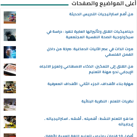
أعلى المواضيع والصفحات
من أهم استراتيجيات التدريس الحديثة
ديناميكيات القلق وتأثيراتها العابرة للفرد : دراسة في
سيكولوجية الصحة النفسية المجتمعية
موت الذات في عصر الآليات الدماغية: صرخة من داخل
الفصل الفلسفي
من القلق إلى التمكين: الذكاء الاصطناعي وتعزيز الاتجاه
الإيجابي نحو مهنة التعليم
مهارة بناء الأهداف، الجزء الثاني: الأهداف المعرفية
نظريات التعلم : النظرية البنائية
ما هو التعلم النشط : أهميته ـ أسُسُه ـ استراتيجياته ـ
إيجابياته
أفضل 10 قنوات يوتيوب لتعليم اللغة العربية للأطفال