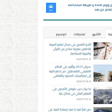
برنامج زووم zoom و طريقة استخدامه
تعلم عن بعد
يرة
الأشهر
تعليقات
الوسوم
النحو النفسي في مجال تعليم العربية
للناطقين بغيرها نماذج من القرآن
والعربية المعاصرة
2026/08/01
عدوان 2023 وتأثيره على النظام
التعليمي الفلسطيني: من تدمير البنية
إلى استراتيجيات الصمود والتعافي
2026/07/26
تداعيات حرب طوفان الأقصى على
التعليم العالي في قطاع غزة
2026/07/25
حين تقرأ فيك لا فيه، إسقاط البنية على