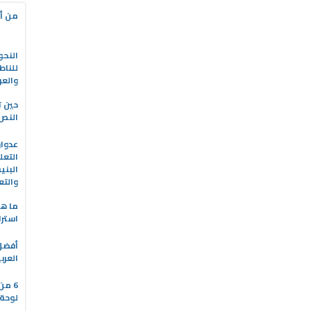
من أه
النحو
للناط
والعر
حين ت
النص 
التعل
البني
والتع
ما هو
استرا
العرب
6 من
لوحة 