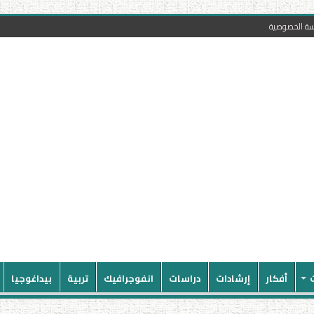
سة الخصوصية
أفكار
إرشادات
دراسات
انفوجرافيك
تربية
بيداغوجيا