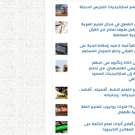
م استراتيجيات التدريس الحديثة
 النفسي في مجال تعليم العربية
قين بغيرها نماذج من القرآن
بية المعاصرة
قرأ فيك لا فيه، إسقاط البنية على
القرآني وخطر النموذج المستعار
عدوان 2023 وتأثيره على النظام
يمي الفلسطيني: من تدمير
ة إلى استراتيجيات الصمود
افي
 التعلم النشط : أهميته ـ أسُسُه ـ
تيجياته ـ إيجابياته
أفضل 10 قنوات يوتيوب لتعليم اللغة
ية للأطفال
 أفضل أدوات تعلم الكتابة على
المفاتيح (الكيبورد)