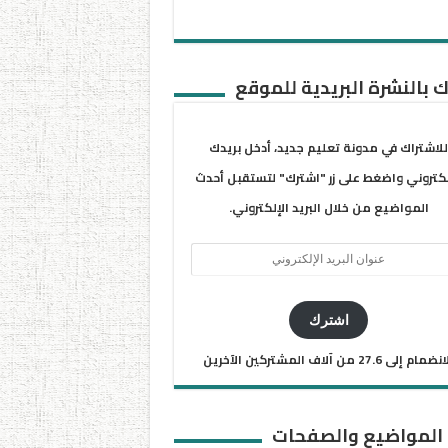
 بالنشرة البريدية للموقع
للاشتراك في مدونة تعليم جديد، أدخل بريدك
لكتروني واضغط على زر "اشترك" لتستقبل أحدث
المواضيع من خلال البريد الإلكتروني.
ان
يد
كتروني
اشترك
ضمام إلى 27.6 من آلاف المشتركين الآخرين
 المواضيع والصفحات