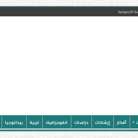
سة الخصوصية
أفكار
إرشادات
دراسات
انفوجرافيك
تربية
بيداغوجيا