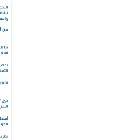
النحو
للناط
والعر
من أه
ما هو
استرا
تداعي
التعل
التقو
حين ت
النص 
العرب
نظريا