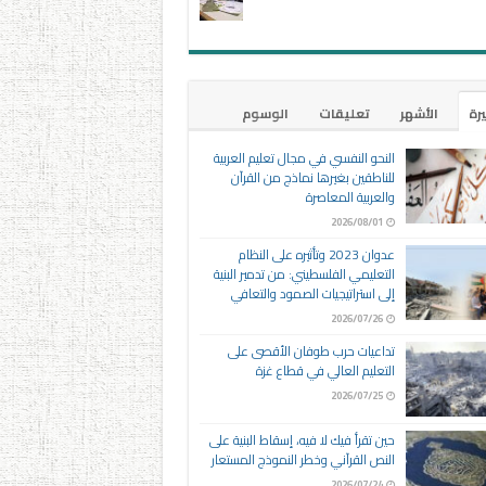
يرة
الأشهر
تعليقات
الوسوم
النحو النفسي في مجال تعليم العربية
للناطقين بغيرها نماذج من القرآن
والعربية المعاصرة
2026/08/01
عدوان 2023 وتأثيره على النظام
التعليمي الفلسطيني: من تدمير البنية
إلى استراتيجيات الصمود والتعافي
2026/07/26
تداعيات حرب طوفان الأقصى على
التعليم العالي في قطاع غزة
2026/07/25
حين تقرأ فيك لا فيه، إسقاط البنية على
النص القرآني وخطر النموذج المستعار
2026/07/24