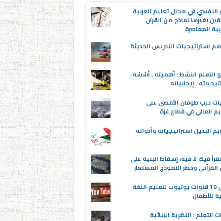
 النفسي في مجال تعليم العربية
قين بغيرها نماذج من القرآن
بية المعاصرة
م استراتيجيات التدريس الحديثة
 التعلم النشط : أهميته ـ أسُسُه ـ
تيجياته ـ إيجابياته
ات حرب طوفان الأقصى على
يم العالي في قطاع غزة
يم البديل استراتيجياته وأدواته
قرأ فيك لا فيه، إسقاط البنية على
القرآني وخطر النموذج المستعار
أفضل 10 قنوات يوتيوب لتعليم اللغة
ية للأطفال
ت التعلم : النظرية البنائية