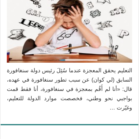
لتطوير
أداء
الأساتذة
والمعلمين
إلى
مستويات
غير
مسبوقة
مغلقة
التعليم يحقق المعجزة عندما سُئِلَ رئيس دولة سنغافورة
السابق (لي كوان) عن سبب تطور سنغافورة في عهده،
قال: «أنا لم أَقُم بمعجزة في سنغافورة، أنا فقط قمت
بواجبي نحو وطني، فخصصت موارد الدولة للتعليم،
وغيّرت …