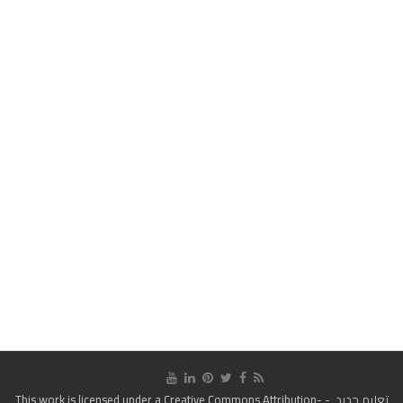
تعليم جديد
- This work is licensed under a
Creative Commons Attribution-