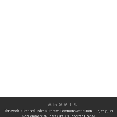
تعليم جديد
- This work is licensed under a
Creative Commons Attribution-
NonCommercial-ShareAlike 3.0 Unported License