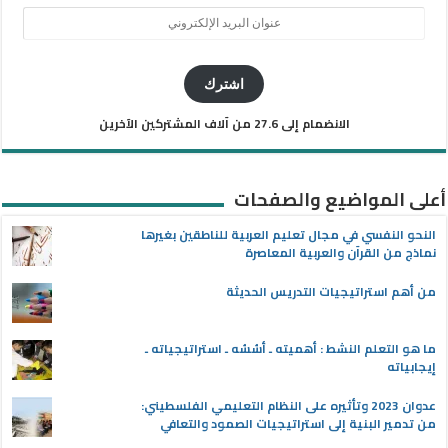
عنوان
البريد
الإلكتروني
اشترك
الانضمام إلى 27.6 من آلاف المشتركين الآخرين
أعلى المواضيع والصفحات
النحو النفسي في مجال تعليم العربية للناطقين بغيرها
نماذج من القرآن والعربية المعاصرة
من أهم استراتيجيات التدريس الحديثة
ما هو التعلم النشط : أهميته ـ أسُسُه ـ استراتيجياته ـ
إيجابياته
عدوان 2023 وتأثيره على النظام التعليمي الفلسطيني:
من تدمير البنية إلى استراتيجيات الصمود والتعافي