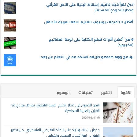
حين تقرأ فيك لا فيه، إسقاط البنية على النص القرآني
وخطر النموذج المستعار
أفضل 10 قنوات يوتيوب لتعليم اللغة العربية للأطفال
6 من أفضل أدوات تعلم الكتابة على لوحة المفاتيح
(الكيبورد)
برنامج زووم zoom و طريقة استخدامه في التعلم عن بعد
الأخيرة
الأشهر
تعليقات
الوسوم
النحو النفسي في مجال تعليم العربية للناطقين بغيرها نماذج من
القرآن والعربية المعاصرة
2026/08/01
عدوان 2023 وتأثيره على النظام التعليمي الفلسطيني: من تدمير
البنية إلى استراتيجيات الصمود والتعافي