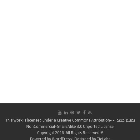
تعليم جديد
- This work is licensed under a
Creative Commons Attribution-
NonCommercial-ShareAlike 3.0 Unported License
© Copyright 2026, All Rights Reserved
Powered by
WordPress
| Designed by
TieLabs