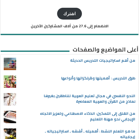
البريد
الإلكتروني
اشترك
الانضمام إلى 27.6 من آلاف المشتركين الآخرين
أعلى المواضيع والصفحات
من أهم استراتيجيات التدريس الحديثة
طرق التدريس : أهميتها ومُرتكزاتها وأنواعها
النحو النفسي في مجال تعليم العربية للناطقين بغيرها
نماذج من القرآن والعربية المعاصرة
من القلق إلى التمكين: الذكاء الاصطناعي وتعزيز الاتجاه
الإيجابي نحو مهنة التعليم
ما هو التعلم النشط : أهميته ـ أسُسُه ـ استراتيجياته ـ
إيجابياته