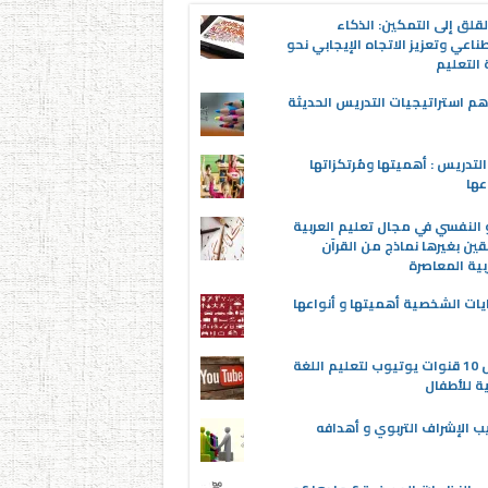
قلق إلى التمكين: الذكاء
ناعي وتعزيز الاتجاه الإيجابي نحو
التعليم
م استراتيجيات التدريس الحديثة
لتدريس : أهميتها ومُرتكزاتها
عها
 النفسي في مجال تعليم العربية
قين بغيرها نماذج من القرآن
بية المعاصرة
يات الشخصية أهميتها و أنواعها
أفضل 10 قنوات يوتيوب لتعليم اللغة
ية للأطفال
ب الإشراف التربوي و أهدافه