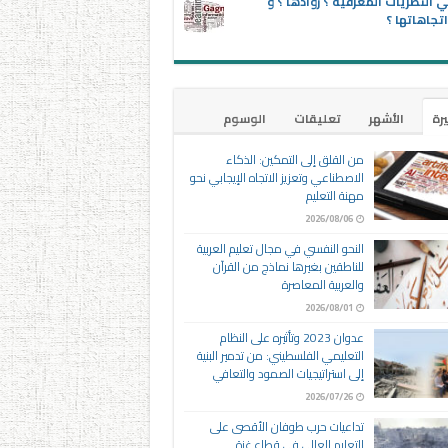
 النظريات المعرفية ؟ روادها ؟ و
تجاهاتها ؟
يرة
الأشهر
تعليقات
الوسوم
من القلق إلى التمكين: الذكاء
الاصطناعي وتعزيز الاتجاه الإيجابي نحو
مهنة التعليم
2026/08/06
النحو النفسي في مجال تعليم العربية
للناطقين بغيرها نماذج من القرآن
والعربية المعاصرة
2026/08/01
عدوان 2023 وتأثيره على النظام
التعليمي الفلسطيني: من تدمير البنية
إلى استراتيجيات الصمود والتعافي
2026/07/26
تداعيات حرب طوفان الأقصى على
التعليم العالي في قطاع غزة