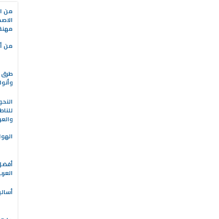
من ال
الاصط
مهنة 
من أه
طرق ا
وأنوا
النحو
للناط
والعر
الهوا
العرب
أسالي