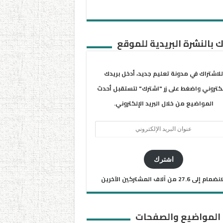
 بالنشرة البريدية للموقع
للاشتراك في مدونة تعليم جديد، أدخل بريدك
لكتروني واضغط على زر "اشترك" لتستقبل أحدث
المواضيع من خلال البريد الإلكتروني.
ان
يد
كتروني
اشترك
ضمام إلى 27.6 من آلاف المشتركين الآخرين
 المواضيع والصفحات