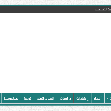
سة الخصوصية
أفكار
إرشادات
دراسات
انفوجرافيك
تربية
بيداغوجيا