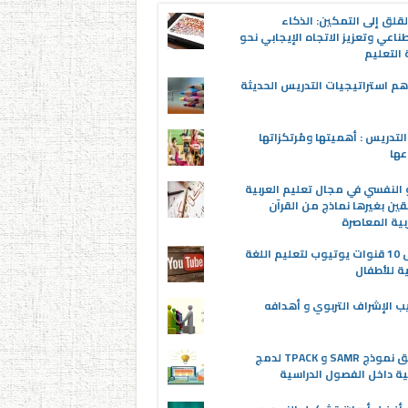
قلق إلى التمكين: الذكاء
ناعي وتعزيز الاتجاه الإيجابي نحو
التعليم
م استراتيجيات التدريس الحديثة
لتدريس : أهميتها ومُرتكزاتها
عها
 النفسي في مجال تعليم العربية
قين بغيرها نماذج من القرآن
بية المعاصرة
أفضل 10 قنوات يوتيوب لتعليم اللغة
ية للأطفال
ب الإشراف التربوي و أهدافه
تطبيق نموذج SAMR و TPACK لدمج
ية داخل الفصول الدراسية