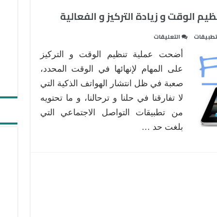
على
طبيقات
التعليقات
8
أضحت عملية تنظيم الوقت و التركيز
من
أفضل
على المهام لإنهائها في الوقت المحدد،
تطبيقات
صعبة في ظل انتشار الهواتف الذكية التي
أيباد
لا تفارقنا في حلنا و ترحالنا، و ما تحتويه
لتنظيم
من تطبيقات التواصل الاجتماعي التي
الوقت
و
بلغت حد …
زيادة
التركيز
و
الفعالية
مغلقة