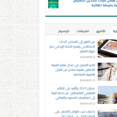
ن أفضل أدوات تشكيل النصوص
ية بطريقة تلقائية
يرة
الأشهر
تعليقات
الوسوم
من القلق إلى التمكين: الذكاء
الاصطناعي وتعزيز الاتجاه الإيجابي نحو
مهنة التعليم
2026/08/06
النحو النفسي في مجال تعليم العربية
للناطقين بغيرها نماذج من القرآن
والعربية المعاصرة
2026/08/01
عدوان 2023 وتأثيره على النظام
التعليمي الفلسطيني: من تدمير البنية
إلى استراتيجيات الصمود والتعافي
2026/07/26
تداعيات حرب طوفان الأقصى على
التعليم العالي في قطاع غزة