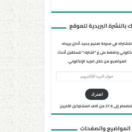
 بالنشرة البريدية للموقع
للاشتراك في مدونة تعليم جديد، أدخل بريدك
لكتروني واضغط على زر "اشترك" لتستقبل أحدث
المواضيع من خلال البريد الإلكتروني.
ان
يد
كتروني
اشترك
ضمام إلى 27.6 من آلاف المشتركين الآخرين
 المواضيع والصفحات