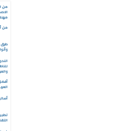
من ال
الاصط
مهنة 
من أه
طرق ا
وأنوا
النحو
للناط
والعر
العرب
أسالي
التقن