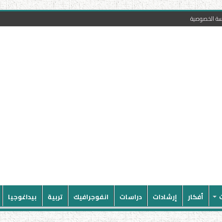
سة الخصوصية
أفكار
إرشادات
دراسات
انفوجرافيك
تربية
بيداغوجيا