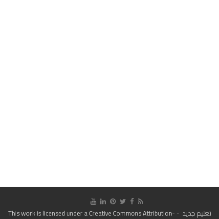
تعليم جديد
- This work is licensed under a
Creative Commons Attribution-