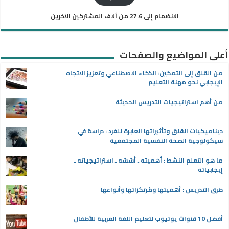
الانضمام إلى 27.6 من آلاف المشتركين الآخرين
أعلى المواضيع والصفحات
من القلق إلى التمكين: الذكاء الاصطناعي وتعزيز الاتجاه
الإيجابي نحو مهنة التعليم
من أهم استراتيجيات التدريس الحديثة
ديناميكيات القلق وتأثيراتها العابرة للفرد : دراسة في
سيكولوجية الصحة النفسية المجتمعية
ما هو التعلم النشط : أهميته ـ أسُسُه ـ استراتيجياته ـ
إيجابياته
طرق التدريس : أهميتها ومُرتكزاتها وأنواعها
أفضل 10 قنوات يوتيوب لتعليم اللغة العربية للأطفال