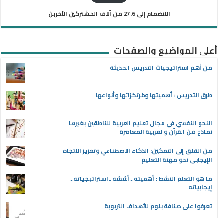
الانضمام إلى 27.6 من آلاف المشتركين الآخرين
أعلى المواضيع والصفحات
من أهم استراتيجيات التدريس الحديثة
طرق التدريس : أهميتها ومُرتكزاتها وأنواعها
النحو النفسي في مجال تعليم العربية للناطقين بغيرها
نماذج من القرآن والعربية المعاصرة
من القلق إلى التمكين: الذكاء الاصطناعي وتعزيز الاتجاه
الإيجابي نحو مهنة التعليم
ما هو التعلم النشط : أهميته ـ أسُسُه ـ استراتيجياته ـ
إيجابياته
تعرفوا على صنافة بلوم للأهداف التربوية