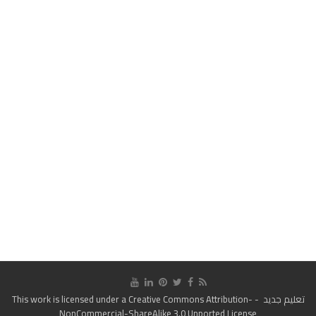
تعليم جديد
- This work is licensed under a
Creative Commons Attribution-
NonCommercial-ShareAlike 3.0 Unported License