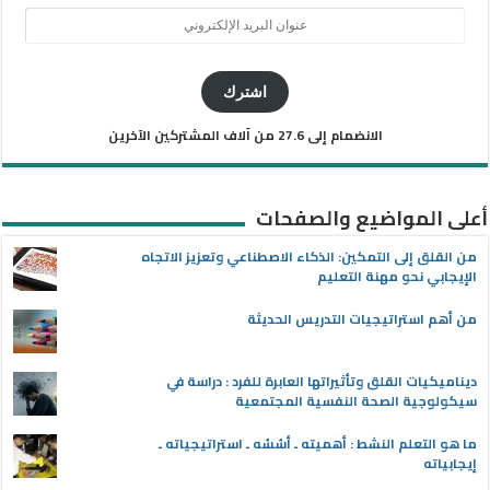
عنوان
البريد
الإلكتروني
اشترك
الانضمام إلى 27.6 من آلاف المشتركين الآخرين
أعلى المواضيع والصفحات
من القلق إلى التمكين: الذكاء الاصطناعي وتعزيز الاتجاه
الإيجابي نحو مهنة التعليم
من أهم استراتيجيات التدريس الحديثة
ديناميكيات القلق وتأثيراتها العابرة للفرد : دراسة في
سيكولوجية الصحة النفسية المجتمعية
ما هو التعلم النشط : أهميته ـ أسُسُه ـ استراتيجياته ـ
إيجابياته