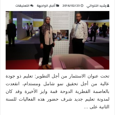
على
رشيد التلواتي
2016/02/23
أخبار
,
الواجهة
التعليقات
الدوحة:
تعليم
جديد
يحاور
ولاء
عبد
المنعم
القائدة
في
برنامج
ويكيبيديا
للتعليم
تحت عنوان الاستثمار من أجل التطوير: تعليم ذو جودة
مغلقة
عالية من أجل تحقيق نمو شامل ومستدام، انقعدت
بالعاصمة القطرية الدوحة قمة وايز الأخيرة وقد كان
لمدونة تعليم جديد شرف حضور هذه الفعاليات للسنة
الثانية على …