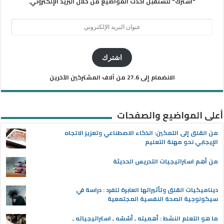
"اشترك" لتستقبل أحدث المواضيع من خلال البريد الإلكتروني.
عنوان
البريد
الإلكتروني
اشترك
الانضمام إلى 27.6 من آلاف المشتركين الآخرين
أعلى المواضيع والصفحات
من القلق إلى التمكين: الذكاء الاصطناعي وتعزيز الاتجاه
الإيجابي نحو مهنة التعليم
من أهم استراتيجيات التدريس الحديثة
ديناميكيات القلق وتأثيراتها العابرة للفرد : دراسة في
سيكولوجية الصحة النفسية المجتمعية
ما هو التعلم النشط : أهميته ـ أسُسُه ـ استراتيجياته ـ