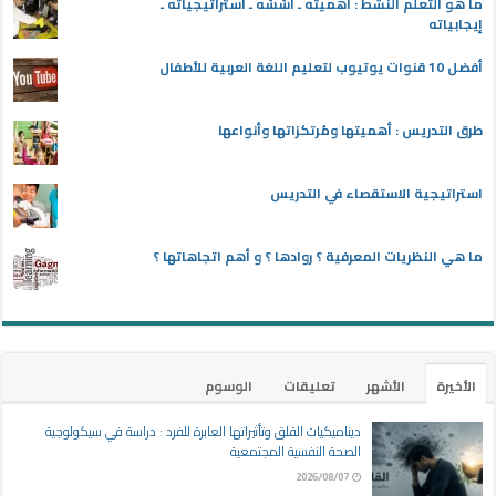
ما هو التعلم النشط : أهميته ـ أسُسُه ـ استراتيجياته ـ
إيجابياته
أفضل 10 قنوات يوتيوب لتعليم اللغة العربية للأطفال
طرق التدريس : أهميتها ومُرتكزاتها وأنواعها
استراتيجية الاستقصاء في التدريس
ما هي النظريات المعرفية ؟ روادها ؟ و أهم اتجاهاتها ؟
الأخيرة
الأشهر
تعليقات
الوسوم
ديناميكيات القلق وتأثيراتها العابرة للفرد : دراسة في سيكولوجية
الصحة النفسية المجتمعية
2026/08/07