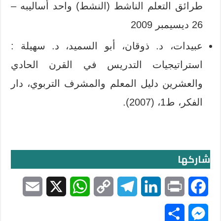
طرائق التعلم الناشط (النشط) واحد أساليبه –
26 ديسيمبر 2009
عبيدات، د. ذوقان، أبو السميد، د. سهيلة :
استراتيجيات التدريس في القرن الحادي
والعشرين دليل المعلم والمشرف التربوي، دار
الفكر، ط1، (2007).
شاركها
E
X
W
C
T
L
P
F
m
h
o
e
i
r
a
S
M