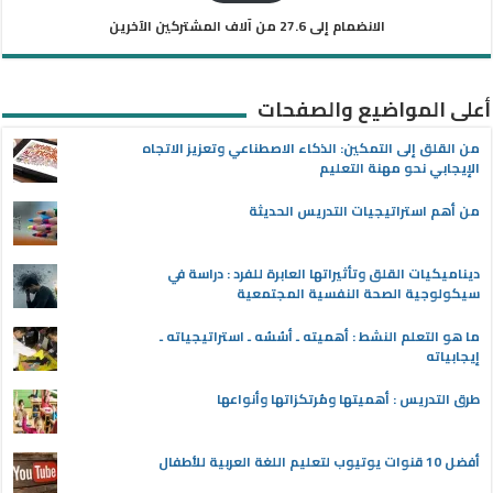
الانضمام إلى 27.6 من آلاف المشتركين الآخرين
أعلى المواضيع والصفحات
من القلق إلى التمكين: الذكاء الاصطناعي وتعزيز الاتجاه
الإيجابي نحو مهنة التعليم
من أهم استراتيجيات التدريس الحديثة
ديناميكيات القلق وتأثيراتها العابرة للفرد : دراسة في
سيكولوجية الصحة النفسية المجتمعية
ما هو التعلم النشط : أهميته ـ أسُسُه ـ استراتيجياته ـ
إيجابياته
طرق التدريس : أهميتها ومُرتكزاتها وأنواعها
أفضل 10 قنوات يوتيوب لتعليم اللغة العربية للأطفال