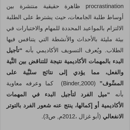
procrastination ظاهرة حقيقية منتشرة بين
أوساط طلبة الجامعات، حيث يشترط على الطلبة
الالتزام بالمواعيد المحددة للمهام والاختبارات في
بيئة مليئة بالأحداث والأنشطة التي يتنافس فيها
الطلاب. ويُعرف التسويف الأكاديمي بأنه
“تأجيل
البدء بالمهمات الأكاديمية نتيجة للتناقض بين النَّية
والفعل، مما يؤدي إلى نتائج سلبَّية على
المسِّوف”
(Binder,2000) كما وعرفه معاوية
بأنه
“ميل الفرد لتأجيل البدء في المهمات
الأكاديمية أو إكمالها، ينتج عنه شعور الفرد بالتوتر
الانفعالي
(أبو غزال ،2012م, ص3).