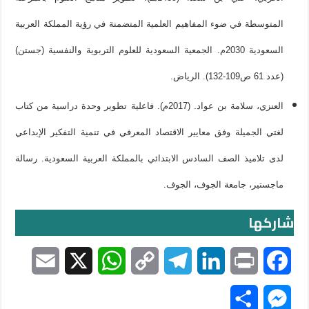
المتوسطة في ضوء المفاهيم العلمية المتضمنة في رؤية المملكة العربية
السعودية 2030م. الجمعية السعودية للعلوم التربوية والنفسية (جستن)
(عدد 61 ص109-132). الرياض.
العنزي، سلامة بن عواد. (2017م). فاعلية تطوير وحدة دراسية من كتاب
لغتي الجميلة وفق معايير الاقتصاد المعرفي في تنمية التفكير الإبداعي
لدى تلاميذ الصف السادس الابتدائي بالمملكة العربية السعودية. رسالة
ماجستير، جامعة الجوف، الجوف.
شاركها
E
X
W
C
T
L
P
F
m
h
o
e
i
r
a
S
M