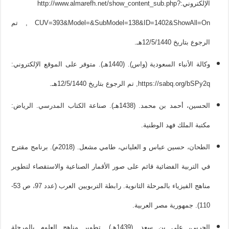
الإلكتروني:http://www.almarefh.net/show_content_sub.php?
CUV=393&Model=&SubModel=138&ID=1402&ShowAll=On , تم
الرجوع بتاريخ 12/5/1440هـ.
وكالة الأنباء السعودية (واس). (1440هـ). متوفر على الموقع الإلكتروني:
https://sabq.org/bSPy2q, تم الرجوع بتاريخ 12/5/1440هـ.
الحسين، أحمد بن محمد. (1438هـ). صناعة الكتاب المدرسي. الرياض:
مكتبة الملك فهد الوطنية.
الطحان، حسين عباس و العلياني، طامي مشعل. (2018م). برنامج مقترح
في التربية الفضائية قائم على صور الأقمار الصناعية والاستقصاء لتطوير
مناهج الفيزياء بالمرحلة الثانوية. رابطة التربويين العرب (عدد 97، ص 53-
110). جمهورية مصر العربية.
الحربي، علي بن سعد. (1439هـ). تطوير مناهج العلوم بالمرحلة