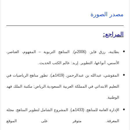
مصدر الصورة
المراجع:
بطاينة، رزق فايز. (2006م). المناهج التربوية – المفهوم، العناصر،
الأسس، أنواعها، التطوير. إربد: عالم الكتب الحديث.
المقوشي، عبدالله بن عبدالرحمن. (1419هـ). تطور مناهج الرياضيات في
التعليم الابتدائي في المملكة العربية السعودية.الرياض: مكتبة الملك فهد
الوطنية.
الإدارة العامة للمناهج. (1433هـ). المشروع الشامل لتطوير المناهج. مجلة
المعرفة. متوفر على الموقع