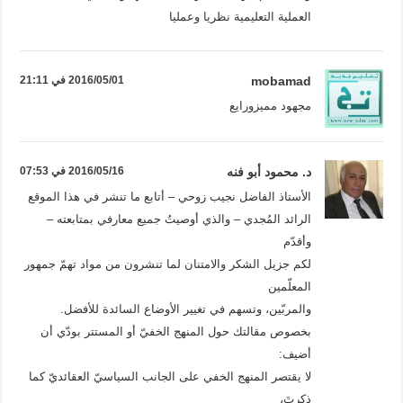
العملية التعليمية نظريا وعمليا
mobamad
2016/05/01 في 21:11
مجهود مميزورايع
د. محمود أبو فنه
2016/05/16 في 07:53
الأستاذ الفاضل نجيب زوحي – أتابع ما تنشر في هذا الموقع
الرائد المُجدي – والذي أوصيتُ جميع معارفي بمتابعته –
وأقدّم
لكم جزيل الشكر والامتنان لما تنشرون من مواد تهمّ جمهور
المعلّمين
والمربّين، وتسهم في تغيير الأوضاع السائدة للأفضل.
بخصوص مقالتك حول المنهج الخفيّ أو المستتر بودّي أن
أضيف:
لا يقتصر المنهج الخفي على الجانب السياسيّ العقائديّ كما
ذكرتَ،