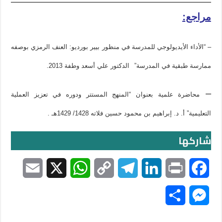
مراجع:
– “الأداء الأيديولوجي للمدرسة في منظور بيير بورديو: العنف
الرمزي بوصفه
ممارسة طبقية في المدرسة”
الدكتور علي أسعد وطفة 2013.
–
محاضرة علمية بعنوان “المنهج المستتر ودوره في تعزيز العملية
التعليمية” أ. د. إبراهيم بن محمود حسين فلاته 1428/ 1429هـ .
شاركها
E
X
W
C
T
L
P
F
m
h
o
e
i
r
a
S
M
a
a
p
l
n
i
c
h
e