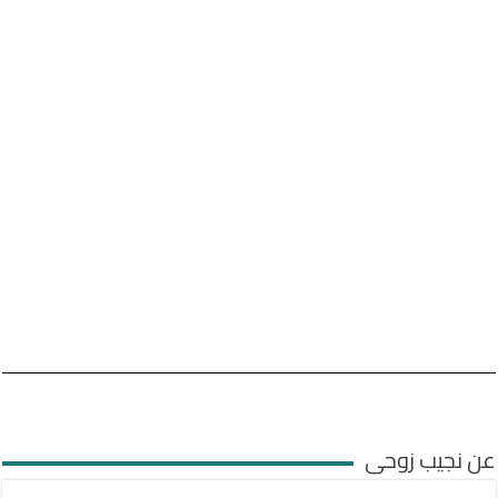
عن نجيب زوحى