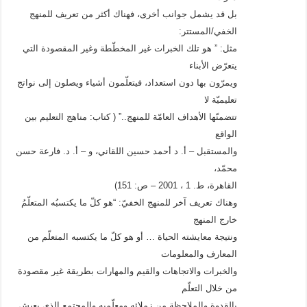
بل قد يشمل جوانب أخرى، فهناك أكثر من تعريف للمنهج
الخفي/المستتر:
مثل: ” هو تلك الخبرات غير المخطّطة وغير المقصودة التي
يتعرّض الأبناء
ويمرّون بها دون استعداد، فيتعلّمون أشياء ويصلون إلى نواتج
تعليميّة لا
تتضمنّها الأهداف العامّة للمنهج..” ( كتاب: مناهج التعليم بين
الواقع
والمستقبل – أ. د أحمد حسين اللقاني، و – أ. د. فارعة حسن
محمّد،
القاهرة، ط. 1 ، 2001 – ص: 151)
وهناك تعريف آخر للمنهج الخفيّ: “هو كلّ ما يكتسبُه المتعلّمُ
خارج المنهج
ونتيجة معايشته الحياة … أو هو كلّ ما يكتسبه المتعلّم من
المعارف والمعلومات
والخبرات والاتجاهات والقيم والمهارات بطريقة غير مقصودة
من خلال التعلّم
بالقدوة والملاحظة من زملائه ومعلّميه والمجتمع الذي يعيش