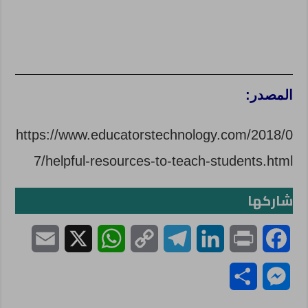
المصدر:
https://www.educatorstechnology.com/2018/0
7/helpful-resources-to-teach-students.html
شاركها
E
X
W
C
T
L
P
F
m
h
o
e
i
r
a
S
M
a
a
p
l
n
i
c
h
e