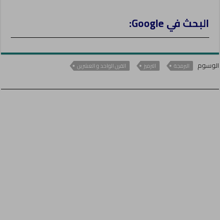
البحث في Google:
الوسوم
البرمجة
الترميز
القرن الواحد و العشرين