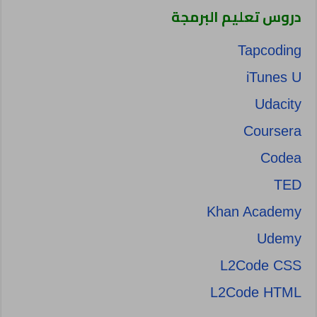
دروس تعليم البرمجة
Tapcoding
iTunes U
Udacity
Coursera
Codea
TED
Khan Academy
Udemy
L2Code CSS
L2Code HTML