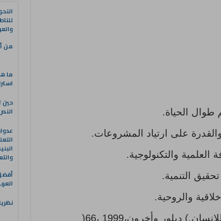
النحو
للناط
والعر
من أه
ما هو
استرا
حين ت
النص 
 طوال الحياة.
والقدرة على ارتياد المشروعات.
التعل
البني
 العلمية والتكنولوجية.
والتع
حقيق التنمية.
العرب
لاقية والروحية.
نظريا
ن.) ديلور وأخرون،1999 ،66(