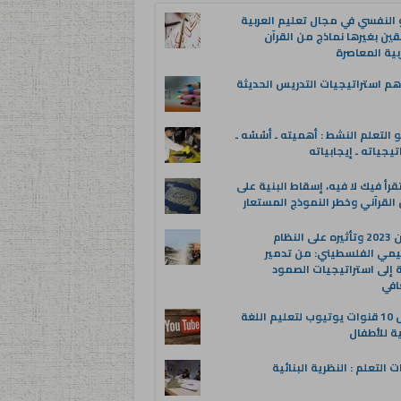
 النفسي في مجال تعليم العربية
قين بغيرها نماذج من القرآن
بية المعاصرة
م استراتيجيات التدريس الحديثة
 التعلم النشط : أهميته ـ أسُسُه ـ
تيجياته ـ إيجابياته
قرأ فيك لا فيه، إسقاط البنية على
القرآني وخطر النموذج المستعار
عدوان 2023 وتأثيره على النظام
يمي الفلسطيني: من تدمير
ة إلى استراتيجيات الصمود
افي
أفضل 10 قنوات يوتيوب لتعليم اللغة
ية للأطفال
ت التعلم : النظرية البنائية