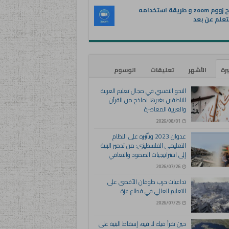
برنامج زووم zoom و طريقة استخدامه
تعلم عن بعد
يرة
الأشهر
تعليقات
الوسوم
النحو النفسي في مجال تعليم العربية
للناطقين بغيرها نماذج من القرآن
والعربية المعاصرة
2026/08/01
عدوان 2023 وتأثيره على النظام
التعليمي الفلسطيني: من تدمير البنية
إلى استراتيجيات الصمود والتعافي
2026/07/26
تداعيات حرب طوفان الأقصى على
التعليم العالي في قطاع غزة
2026/07/25
حين تقرأ فيك لا فيه، إسقاط البنية على