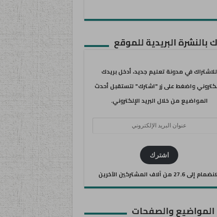
 بالنشرة البريدية للموقع
للاشتراك في مدونة تعليم جديد، أدخل بريدك
لكتروني واضغط على زر "اشترك" لتستقبل أحدث
المواضيع من خلال البريد الإلكتروني.
ان
يد
كتروني
اشترك
ضمام إلى 27.6 من آلاف المشتركين الآخرين
 المواضيع والصفحات