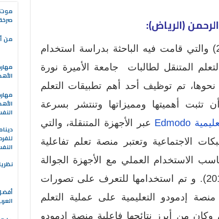
موت ا
صرخة
لرحمن (الرياض):
من أه
من خلال دراسة العييد (2019) والتي قامت فيه الباحثة بدراسة استخدام
مهارة
تعلم المتنقل لطالبات جامعة الأميرة نورة
الأهد
نحوها، تم توظيف أحد أهم تطبيقات التعلم
مهارة
الأهد
ن تثبت أهميتها ومميزاتها وتنتشر بسرعة
النف
ة Edmodo
عبر الأجهزة المتنقلة، والتي
دينام
للفرد
ت الاجتماعية وتعتبر منصة تعلم تفاعلية
النف
سب الاستخدام العملي مع الأجهزة الجوالة
نظريا
والهواتف الذكية (العنيزي، 2017). و تم استخدامها للتعرف على تصورات
منصة إدمودو التعليمية على عملية التعلم
العرب
وكان من أبرز نتائجها فاعلية منصة إدمودو