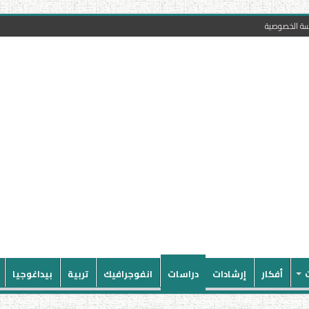
سة الخصوصية
أفكار
إرشادات
دراسات
انفوجرافيك
تربية
بيداغوجيا