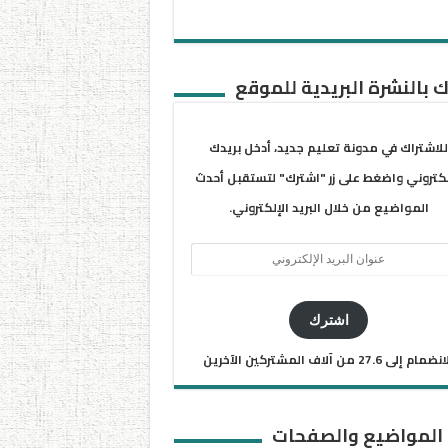
 بالنشرة البريدية للموقع
للاشتراك في مدونة تعليم جديد، أدخل بريدك
لكتروني واضغط على زر "اشترك" لتستقبل أحدث
المواضيع من خلال البريد الإلكتروني.
ان
يد
كتروني
اشترك
ضمام إلى 27.6 من آلاف المشتركين الآخرين
 المواضيع والصفحات