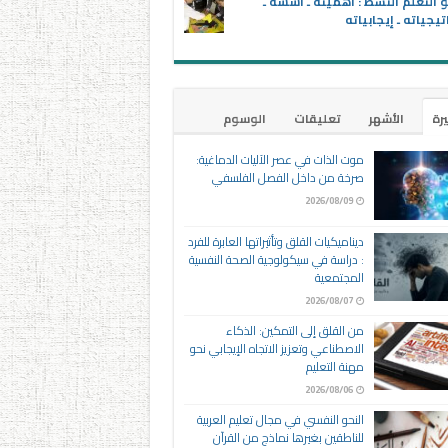
 التعلم النشط : أهميته ـ أسُسُه ـ
تيجياته ـ إيجابياته
يرة
الأشهر
تعليقات
الوسوم
موت الذات في عصر الآليات الدماغية:
صرخة من داخل الفصل الفلسفي
2026/08/09
ديناميكيات القلق وتأثيراتها العابرة للفرد
: دراسة في سيكولوجية الصحة النفسية
المجتمعية
2026/08/07
من القلق إلى التمكين: الذكاء
الاصطناعي وتعزيز الاتجاه الإيجابي نحو
مهنة التعليم
2026/08/06
النحو النفسي في مجال تعليم العربية
للناطقين بغيرها نماذج من القرآن