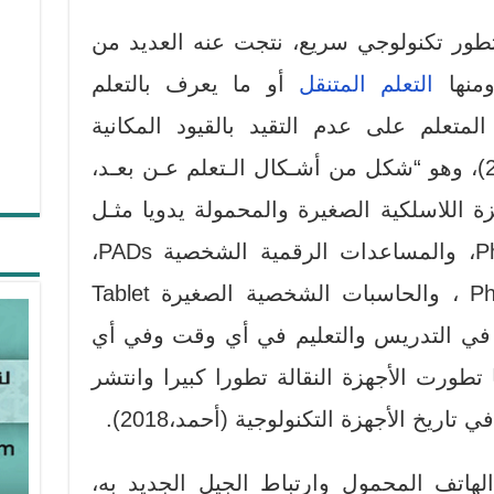
تطور تكنولوجي سريع، نتجت عنه العديد من
ومنها
التعلم المتنقل
أو ما يعرف بالتعلم
متعلم على عدم التقيد بالقيود المكانية
والزمانية والمادية (عطية، 2014)، وهو “شكل من أشـكال الـتعلم عـن بعـد،
زة اللاسلكية الصغيرة والمحمولة يدويا مثـل
الهواتف النقالة Phones Mobile، والمساعدات الرقمية الشخصية PADs،
والهواتف الذكية Phones Smart ، والحاسبات الشخصية الصغيرة Tablet
اعل في التدريس والتعليم في أي وقت وفي أي
الدهشـان، 2015)، كما تطورت الأجهزة النقالة تطورا كبيرا وانتشر
ريخ الأجهزة التكنولوجية (أحمد،2018).
 الهاتف المحمول وارتباط الجيل الجديد به،