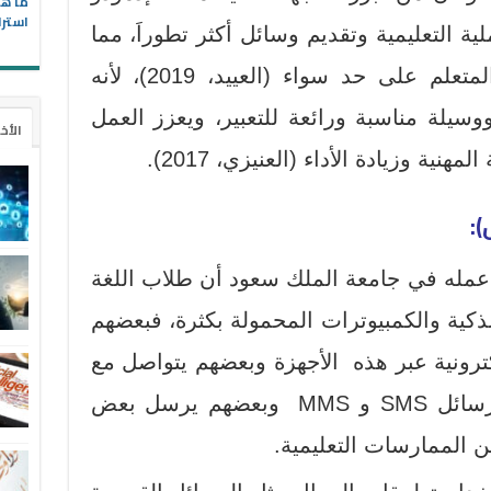
ما هو
استرا
ة التعليمية وتقديم وسائل أكثر تطوراَ، مما
انعكس أثره على المعلم والمتعلم على حد سواء (العييد، 2019)، لأنه
سيلة مناسبة ورائعة للتعبير، ويعزز العمل
الأخ
نية وزيادة الأداء (العنيزي، 2017).
:
20) من خلال عمله في جامعة الملك سعود أن طلاب اللغة
ذكية والكمبيوترات المحمولة بكثرة، فبعضهم
لكترونية عبر هذه الأجهزة وبعضهم يتواصل مع
أساتذته وزملائه عن طريق رسائل SMS و MMS وبعضهم يرسل بعض
من الممارسات التعليمية.