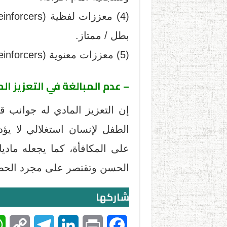
بطل / ممتاز.
(5) معززات معنوية (Morale Reinforcers) : الأحضان، التصفيق.
– عدم المبالغة في التعزيز الم
إن التعزيز المادي له جوانب ق
الطفل لإنسان استغلالي لا يؤ
على المكافأة، كما يجعله مادي
الحسن وتقتصر على مجرد الحصو
شاركها
C
T
L
P
F