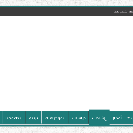
سة الخصوصية
أفكار
إرشادات
دراسات
انفوجرافيك
تربية
بيداغوجيا