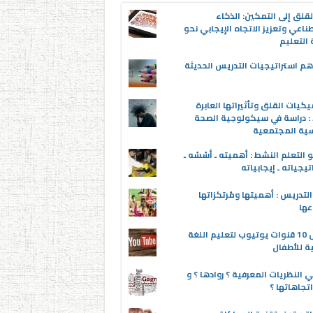
قلق إلى التمكين: الذكاء
ناعي وتعزيز الاتجاه الإيجابي نحو
التعليم
م استراتيجيات التدريس الحديثة
يكيات القلق وتأثيراتها العابرة
 : دراسة في سيكولوجية الصحة
سية المجتمعية
 التعلم النشط : أهميته ـ أسُسُه ـ
تيجياته ـ إيجابياته
لتدريس : أهميتها ومُرتكزاتها
عها
أفضل 10 قنوات يوتيوب لتعليم اللغة
ية للأطفال
 النظريات المعرفية ؟ روادها ؟ و
تجاهاتها ؟