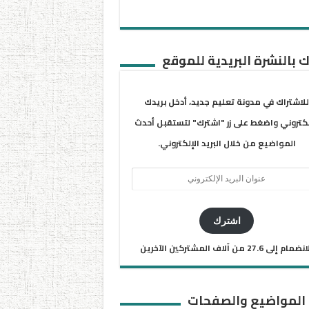
 بالنشرة البريدية للموقع
للاشتراك في مدونة تعليم جديد، أدخل بريدك
لكتروني واضغط على زر "اشترك" لتستقبل أحدث
المواضيع من خلال البريد الإلكتروني.
ان
يد
كتروني
اشترك
ضمام إلى 27.6 من آلاف المشتركين الآخرين
 المواضيع والصفحات