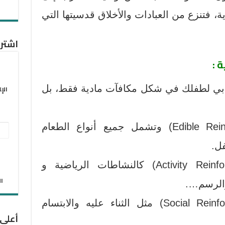
ية، فتنزع من العبادات والأخلاق قدسيتها التي
اشترك
 :
إيجابي لطفلك في شكل مكافآت مادية فقط، بل
الإ
(1) معززات غذائية (Edible Reinforcers) وتشمل جميع أنواع الطعام
عنو
البر
ل.
الإل
(2) معززات نشاطية (Activity Reinforcers) كالنشاطات الرياضية و
الان
والرسم….
(3) معززات اجتماعية (Social Reinforcers) مثل الثناء عليه والابتسام
أعلى