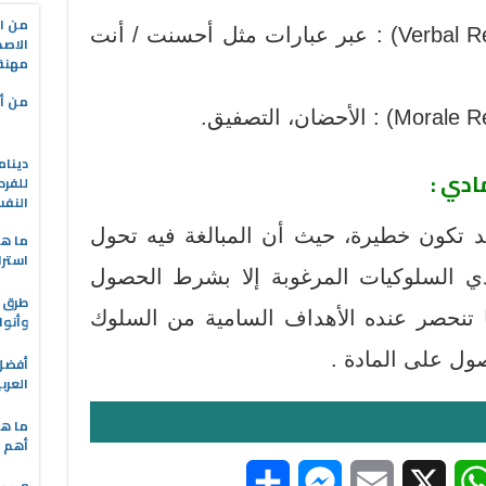
من ال
(4) معززات لفظية (Verbal Reinforcers) : عبر عبارات مثل أحسنت / أنت
الاصط
مهنة 
من أه
دينام
ادي :
للفرد
النف
د تكون خطيرة، حيث أن المبالغة فيه تحول
ما هو
استرا
دي السلوكيات المرغوبة إلا بشرط الحصول
طرق ا
ا تنحصر عنده الأهداف السامية من السلوك
وأنوا
ل على المادة .
العرب
ما هي
أهم ا
S
M
E
X
W