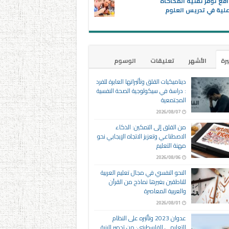
اقع توفر تقنية المحاكاة
علية في تدريس العلوم
يرة
الأشهر
تعليقات
الوسوم
ديناميكيات القلق وتأثيراتها العابرة للفرد
: دراسة في سيكولوجية الصحة النفسية
المجتمعية
2026/08/07
من القلق إلى التمكين: الذكاء
الاصطناعي وتعزيز الاتجاه الإيجابي نحو
مهنة التعليم
2026/08/06
النحو النفسي في مجال تعليم العربية
للناطقين بغيرها نماذج من القرآن
والعربية المعاصرة
2026/08/01
عدوان 2023 وتأثيره على النظام
التعليمي الفلسطيني: من تدمير البنية