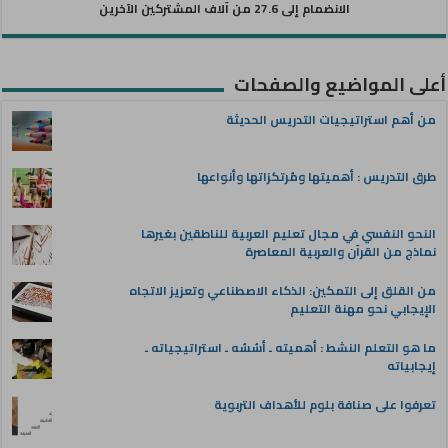
الانضمام إلى 27.6 من آلاف المشتركين الآخرين
أعلى المواضيع والصفحات
من أهم استراتيجيات التدريس الحديثة
طرق التدريس : أهميتها ومُرتكزاتها وأنواعها
النحو النفسي في مجال تعليم العربية للناطقين بغيرها
نماذج من القرآن والعربية المعاصرة
من القلق إلى التمكين: الذكاء الاصطناعي وتعزيز الاتجاه
الإيجابي نحو مهنة التعليم
ما هو التعلم النشط : أهميته ـ أسُسُه ـ استراتيجياته ـ
إيجابياته
تعرفوا على صنافة بلوم للأهداف التربوية