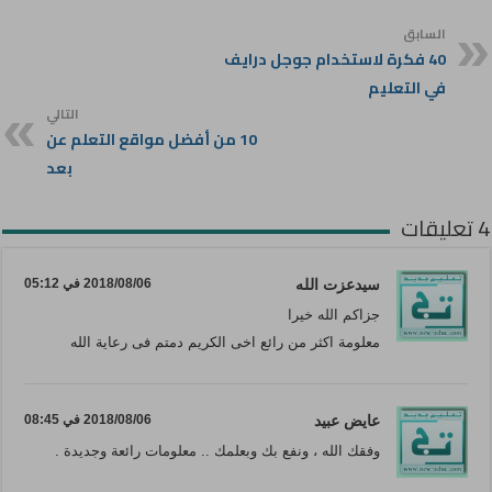
السابق
40 فكرة لاستخدام جوجل درايف
في التعليم
التالي
10 من أفضل مواقع التعلم عن
بعد
4 تعليقات
سیدعزت الله
2018/08/06 في 05:12
جزاکم الله خیرا
معلومة اکثر من رائع اخی الکریم دمتم فی رعاية الله
عايض عبيد
2018/08/06 في 08:45
وفقك الله ، ونفع بك وبعلمك .. معلومات رائعة وجديدة .