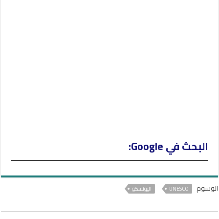
e
r
البحث في Google:
الوسوم
UNESCO
اليونسكو