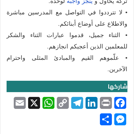
تركه يحاول و
ينجز واجبه
لوحده.
• لا تترددوا في التواصل مع المدرسين مباشرة
والاطلاع على أوضاع أبنائكم.
• الثناء جميل، قدموا عبارات الثناء والشكر
للمعلمين الذين أعجبكم انجازهم.
• علّموهم القيم والمبادئ المثلى واحترام
الآخرين.
شاركها
E
X
W
C
T
L
P
F
m
h
o
e
i
r
a
S
M
a
a
p
l
n
i
c
h
e