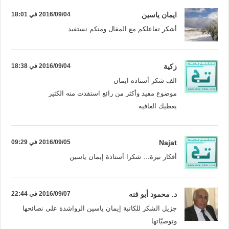
ايمان ياسين
2016/09/04 في 18:01
أشكر تفاعلكم مع المقال ومنكم نستفيد
زكية
2016/09/04 في 18:38
الف شكر أستاذه ايمان
موضوع مفيد وأكثر من رائع استفدت منه الكثير
يعطيك العافيه
Najat
2016/09/05 في 09:29
أفكار نيرة… شكرا أستاذة إيمان ياسين
د. محمود أبو فنه
2016/09/07 في 22:44
جزيل الشكر للكاتبة إيمان ياسين الرواشدة على نصائحها
وتوصيّاتها