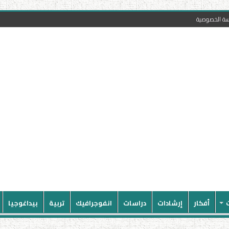
سة الخصوصية
أفكار
إرشادات
دراسات
انفوجرافيك
تربية
بيداغوجيا