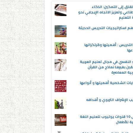
قلق إلى التمكين: الذكاء
ناعي وتعزيز الاتجاه الإيجابي نحو
التعليم
م استراتيجيات التدريس الحديثة
لتدريس : أهميتها ومُرتكزاتها
عها
 النفسي في مجال تعليم العربية
قين بغيرها نماذج من القرآن
بية المعاصرة
يات الشخصية أهميتها و أنواعها
ب الإشراف التربوي و أهدافه
أفضل 10 قنوات يوتيوب لتعليم اللغة
ية للأطفال