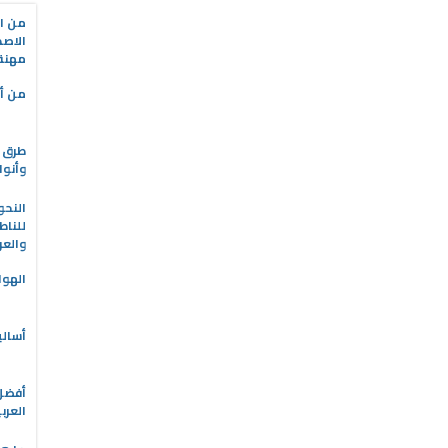
من ال
الاصط
مهنة 
من أه
طرق ا
وأنوا
النحو
للناط
والعر
الهوا
أسالي
العرب