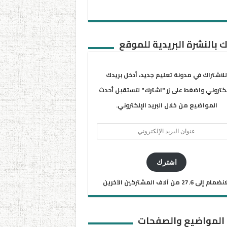
 بالنشرة البريدية للموقع
للاشتراك في مدونة تعليم جديد، أدخل بريدك
لكتروني واضغط على زر "اشترك" لتستقبل أحدث
المواضيع من خلال البريد الإلكتروني.
ان
يد
كتروني
اشترك
ضمام إلى 27.6 من آلاف المشتركين الآخرين
 المواضيع والصفحات