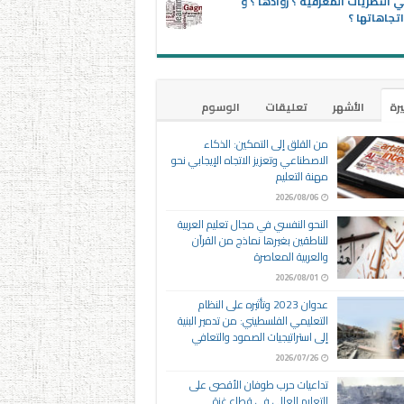
 النظريات المعرفية ؟ روادها ؟ و
تجاهاتها ؟
يرة
الأشهر
تعليقات
الوسوم
من القلق إلى التمكين: الذكاء
الاصطناعي وتعزيز الاتجاه الإيجابي نحو
مهنة التعليم
2026/08/06
النحو النفسي في مجال تعليم العربية
للناطقين بغيرها نماذج من القرآن
والعربية المعاصرة
2026/08/01
عدوان 2023 وتأثيره على النظام
التعليمي الفلسطيني: من تدمير البنية
إلى استراتيجيات الصمود والتعافي
2026/07/26
تداعيات حرب طوفان الأقصى على
التعليم العالي في قطاع غزة